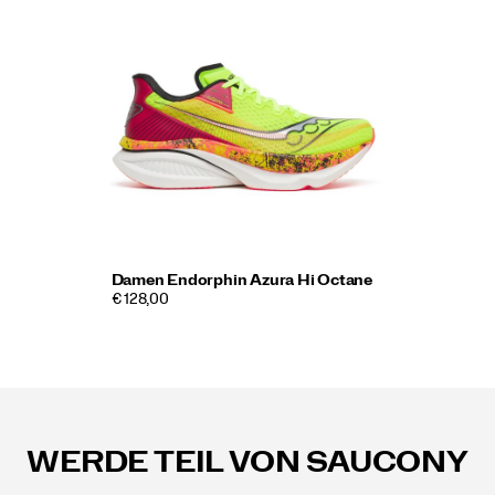
Damen Endorphin Azura Hi Octane
€ 128,00
Fußzeilen-
Links
WERDE TEIL VON SAUCONY