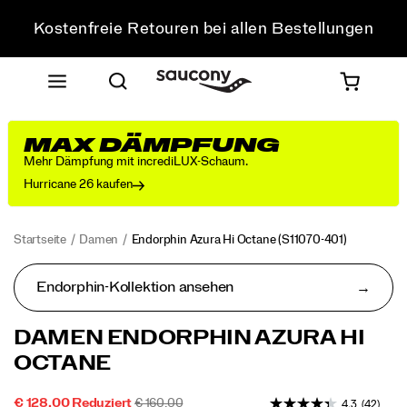
75 €
Kostenfreie Retouren bei allen Bestellungen
Sichere dir 10 % Rabatt auf deine erste Bestellung
MAX DÄMPFUNG
Mehr Dämpfung mit incrediLUX-Schaum.
Hurricane 26 kaufen
Startseite
Damen
Endorphin Azura Hi Octane
(S11070-401)
Endorphin-Kollektion ansehen
Der
https://www.saucony.com/AT/de_AT/endorphin-
DAMEN ENDORPHIN AZURA HI
Endorphin
azura-
OCTANE
Azura
hi-
besticht
octane/60899W.html
mit
REDUZIERTER
ORIGINALPREIS:
INSTOCK
€ 128,00
Reduziert
€ 160,00
4.3
(42)