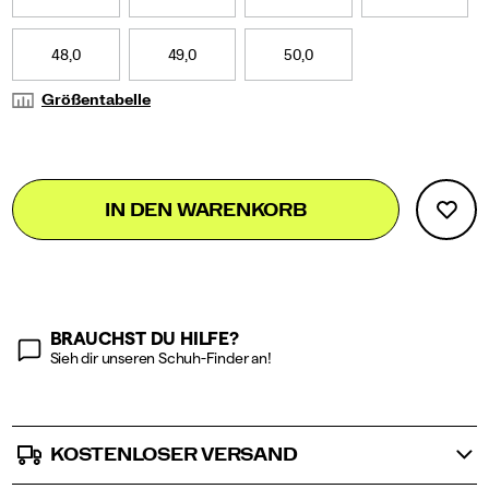
macht
mehr
Spaß,
48,0
49,0
50,0
was
dir
Größentabelle
beim
Wettkampf
einen
entscheidenden
Add
false
Product
Vorteil
IN DEN WARENKORB
to
verschafft.
Actions
cart
options
BRAUCHST DU HILFE?
Sieh dir unseren Schuh-Finder an!
KOSTENLOSER VERSAND