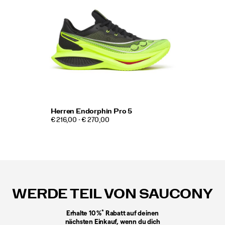
Herren Endorphin Pro 5
€ 216,00 - € 270,00
Fußzeilen-
Links
WERDE TEIL VON SAUCONY
*
Erhalte 10 %
Rabatt auf deinen
nächsten Einkauf, wenn du dich