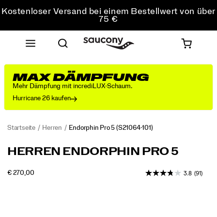
Kostenloser Versand bei einem Bestellwert von über
75 €
Kostenfreie Retouren bei allen Bestellungen
Sichere dir 10 % Rabatt auf deine erste Bestellung
MAX DÄMPFUNG
Mehr Dämpfung mit incrediLUX-Schaum.
Hurricane 26 kaufen
Startseite
Herren
Endorphin Pro 5
(S21064-101)
Der
https://www.saucony.com/AT/de_AT/endorphin-
HERREN ENDORPHIN PRO 5
neue
pro-
Endorphin
5/60803M.html
INSTOCK
€ 270,00
3.8
(91)
Pro
EUR
270.00
27000
5
Images
ist
ein
hochwertiger