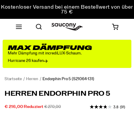
Kostenloser Versand bei einem Bestellwert von über
75 €
Kostenfreie Retouren bei allen Bestellungen
Sichere dir 10 % Rabatt auf deine erste Bestellung
MAX DÄMPFUNG
Mehr Dämpfung mit incrediLUX-Schaum.
Hurricane 26 kaufen
Startseite
Herren
Endorphin Pro 5
(S21064-131)
Der
https://www.saucony.com/AT/de_AT/endorphin-
HERREN ENDORPHIN PRO 5
neue
pro-
Endorphin
5/60803M.html
REDUZIERTER
ORIGINALPREIS:
INSTOCK
€ 216,00
Reduziert
€ 270,00
3.8
(91)
Pro
2026-
2027-
EUR
216.00
21600
PREIS
5
Images
08-
08-
ist
10T10:29:52.166Z
10T10:29:52.166Z
ein
hochwertiger