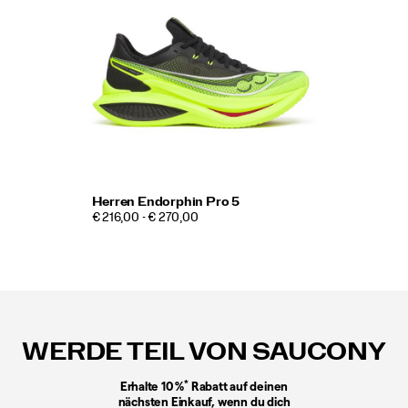
Herren Endorphin Pro 5
€ 216,00 - € 270,00
Fußzeilen-
Links
WERDE TEIL VON SAUCONY
*
Erhalte 10 %
Rabatt auf deinen
nächsten Einkauf, wenn du dich