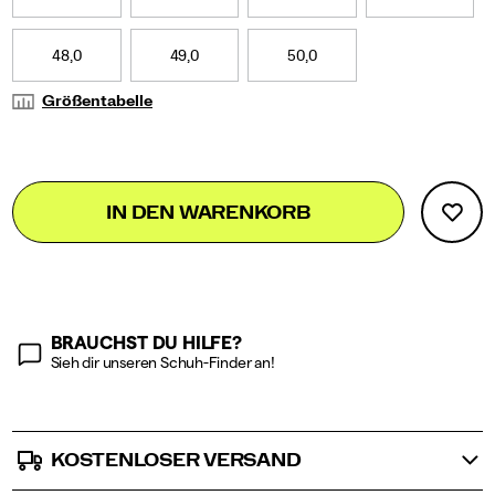
macht
mehr
Spaß,
48,0
49,0
50,0
was
dir
Größentabelle
beim
Wettkampf
einen
entscheidenden
Add
false
Product
Vorteil
IN DEN WARENKORB
to
verschafft.
Actions
cart
options
BRAUCHST DU HILFE?
Sieh dir unseren Schuh-Finder an!
KOSTENLOSER VERSAND