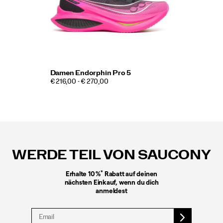
Damen Endorphin Pro 5
€ 216,00 - € 270,00
Fußzeilen-
Links
WERDE TEIL VON SAUCONY
*
Erhalte 10 %
Rabatt auf deinen
nächsten Einkauf, wenn du dich
anmeldest