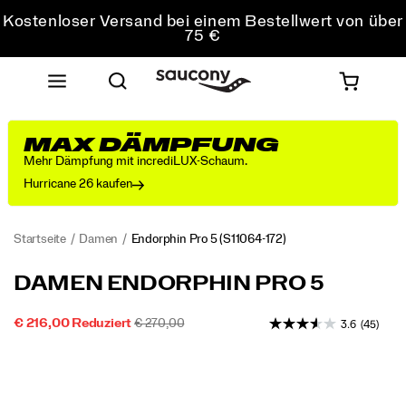
Kostenloser Versand bei einem Bestellwert von über
75 €
Kostenfreie Retouren bei allen Bestellungen
Sichere dir 10 % Rabatt auf deine erste Bestellung
MAX DÄMPFUNG
Mehr Dämpfung mit incrediLUX-Schaum.
Hurricane 26 kaufen
Startseite
Damen
Endorphin Pro 5
(S11064-172)
Der
https://www.saucony.com/AT/de_AT/endorphin-
DAMEN ENDORPHIN PRO 5
neue
pro-
Endorphin
5/60804W.html
REDUZIERTER
ORIGINALPREIS:
INSTOCK
€ 216,00
Reduziert
€ 270,00
3.6
(45)
Pro
2026-
2027-
EUR
216.00
21600
PREIS
5
Images
08-
08-
ist
07T19:13:28.728Z
07T19:13:28.728Z
ein
hochwertiger