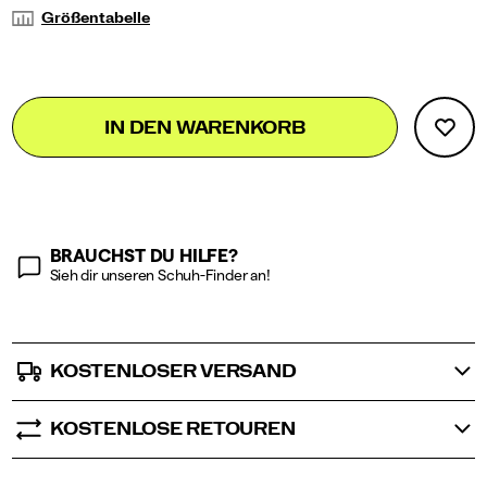
macht
Größentabelle
mehr
Spaß,
was
dir
Add
false
Product
beim
IN DEN WARENKORB
to
Wettkampf
Actions
cart
einen
options
entscheidenden
Vorteil
verschafft.
BRAUCHST DU HILFE?
Sieh dir unseren Schuh-Finder an!
KOSTENLOSER VERSAND
KOSTENLOSE RETOUREN