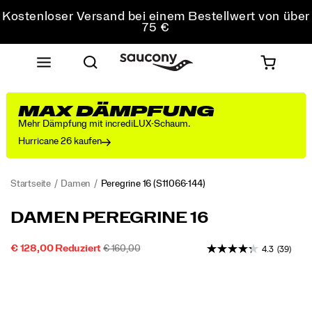
Kostenloser Versand bei einem Bestellwert von über
75 €
Kostenfreie Retouren bei allen Bestellungen
Sichere dir 10 % Rabatt auf deine erste Bestellung
MAX DÄMPFUNG
Mehr Dämpfung mit incrediLUX-Schaum.
Hurricane 26 kaufen
Startseite
Damen
Peregrine 16
(S11066-144)
Unser
https://www.saucony.com/AT/de_AT/peregrine-
DAMEN PEREGRINE 16
wendigster
16/60850W.html
Trailschuh
REDUZIERTER
ORIGINALPREIS:
INSTOCK
€ 128,00
Reduziert
€ 160,00
4.3
(39)
für
2026-
2027-
EUR
128.00
12800
PREIS
jedes
Images
08-
08-
Terrain
09T09:17:54.092Z
09T09:17:54.092Z
wurde
mit