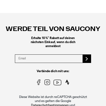
Fußzeilen-
Links
WERDE TEIL VON SAUCONY
*
Erhalte 10 %
Rabatt auf deinen
nächsten Einkauf, wenn du dich
anmeldest
Verbinde dich mit uns:
Diese Website ist durch reCAPTCHA geschützt
und es gelten die Google
und
Datenschutzbestimmungen