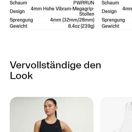
Schaum
PWRRUN
Schaum
4mm Hohe Vibram-Megagrip-
4mm
Design
Design
Stollen
Sprengung
4mm (32mm/28mm)
Sprengung
Gewicht
8.4oz (239g)
Gewicht
Vervollständige den
Look