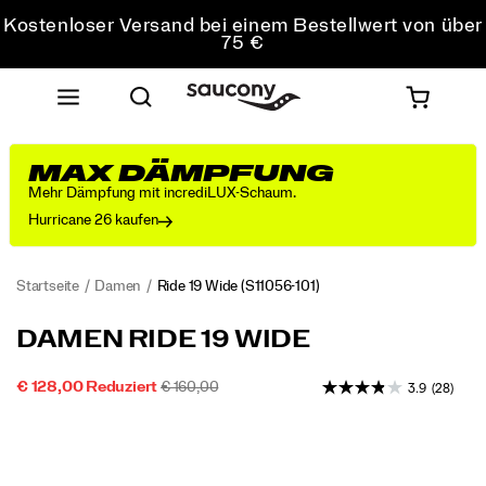
Kostenloser Versand bei einem Bestellwert von über
75 €
Kostenfreie Retouren bei allen Bestellungen
Sichere dir 10 % Rabatt auf deine erste Bestellung
MAX DÄMPFUNG
Mehr Dämpfung mit incrediLUX-Schaum.
Hurricane 26 kaufen
Startseite
Damen
Ride 19 Wide
(S11056-101)
Entdecke
https://www.saucony.com/AT/de_AT/ride-
DAMEN RIDE 19 WIDE
den
19-
neuen
wide/60828W.html
REDUZIERTER
ORIGINALPREIS:
INSTOCK
€ 128,00
Reduziert
€ 160,00
3.9
(28)
Ride
2026-
2027-
EUR
128.00
12800
PREIS
19,
Images
08-
08-
den
08T05:08:17.851Z
08T05:08:17.851Z
Inbegriff
von