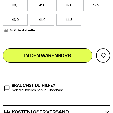
40,5
41,0
42,0
42,5
43,0
44,0
44,5
Größentabelle
Add
false
Product
IN DEN WARENKORB
to
Actions
cart
options
BRAUCHST DU HILFE?
Sieh dir unseren Schuh-Finder an!
KOSTENLOSER VERSAND