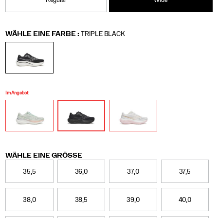
jeden
Regular
Wide
Lauf,
jeden
Spaziergang
Variations
WÄHLE EINE FARBE
:
TRIPLE BLACK
und
alles,
was
du
sonst
noch
vorhast.
Im Angebot
Variations
WÄHLE EINE GRÖSSE
35,5
36,0
37,0
37,5
38,0
38,5
39,0
40,0