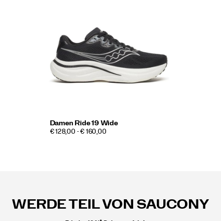
Damen Ride 19 Wide
€ 128,00 - € 160,00
Fußzeilen-
Links
WERDE TEIL VON SAUCONY