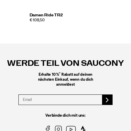
Damen Ride TR2
€ 108,50
Fußzeilen-
Links
WERDE TEIL VON SAUCONY
*
Erhalte 10 %
Rabatt auf deinen
nächsten Einkauf, wenn du dich
anmeldest
Verbinde dich mit uns: