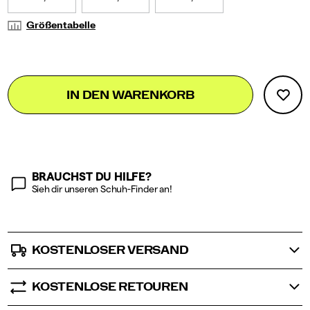
Größentabelle
Add
false
Product
IN DEN WARENKORB
to
Actions
cart
options
BRAUCHST DU HILFE?
Sieh dir unseren Schuh-Finder an!
KOSTENLOSER VERSAND
KOSTENLOSE RETOUREN