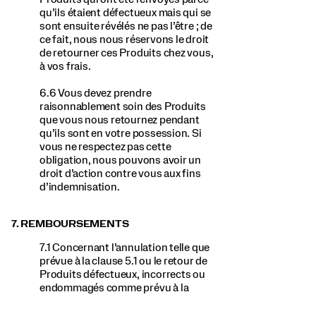
qu’ils étaient défectueux mais qui se
sont ensuite révélés ne pas l’être ; de
ce fait, nous nous réservons le droit
de retourner ces Produits chez vous,
à vos frais.
6.6 Vous devez prendre
raisonnablement soin des Produits
que vous nous retournez pendant
qu’ils sont en votre possession. Si
vous ne respectez pas cette
obligation, nous pouvons avoir un
droit d’action contre vous aux fins
d’indemnisation.
7. REMBOURSEMENTS
7.1 Concernant l’annulation telle que
prévue à la clause 5.1 ou le retour de
Produits défectueux, incorrects ou
endommagés comme prévu à la
clause 6.4 de notre Politique de
Retour, nous vous restituerons la