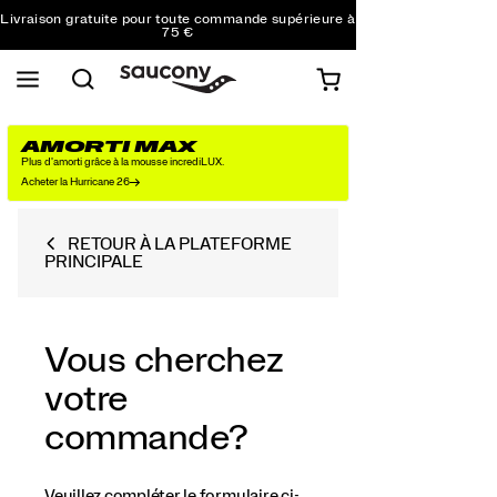
commande
Livraison gratuite pour toute commande supérieure à
75 €
Retours gratuits sur toutes les commandes
Obtenez 10 % de réduction sur votre première
commande
AMORTI MAX
Plus d'amorti grâce à la mousse incrediLUX.
Acheter la Hurricane 26
RETOUR À LA PLATEFORME
PRINCIPALE
Vous cherchez
votre
commande?
Veuillez compléter le formulaire ci-