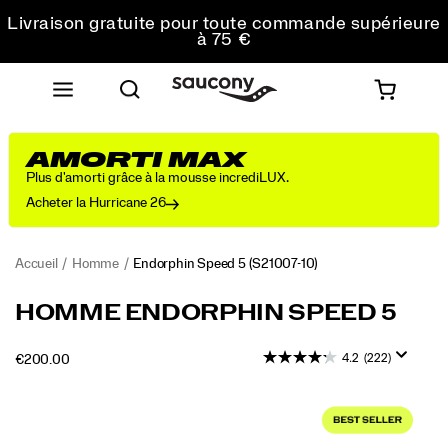
commande
Livraison gratuite pour toute commande supérieure
à 75 €
Retours gratuits sur toutes les commandes
Obtenez 10 % de réduction sur votre première
commande
AMORTI MAX
Plus d'amorti grâce à la mousse incrediLUX.
Acheter la Hurricane 26
Accueil
Homme
Endorphin Speed 5
(S21007-10)
<p>The
https://www.saucony.com/BE/fr_BE/endorphin-
HOMME ENDORPHIN SPEED 5
Endorphin
speed-
Speed
5/60307M.html
4.2
(222)
INSTOCK
€200.00
5
EUR
200.00
20000
delivers
Images
fast,
smooth
miles