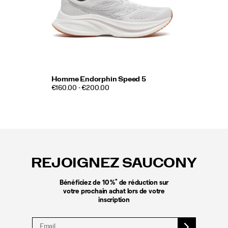
Homme Endorphin Speed 5
€160.00 - €200.00
Liens
vers
le
REJOIGNEZ SAUCONY
pied
de
page
*
Bénéficiez de 10 %
de réduction sur
votre prochain achat lors de votre
inscription