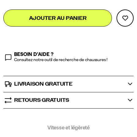
in
rituals,
Add
false
Product
and
AJOUTER AU PANIER
to
Actions
style
cart
in
options
the
stories
that
objects
BESOIN D'AIDE ?
tell.
Consultez notre outil de recherche de chaussures !
</p>
LIVRAISON GRATUITE
RETOURS GRATUITS
Promotions
Vitesse et légèreté