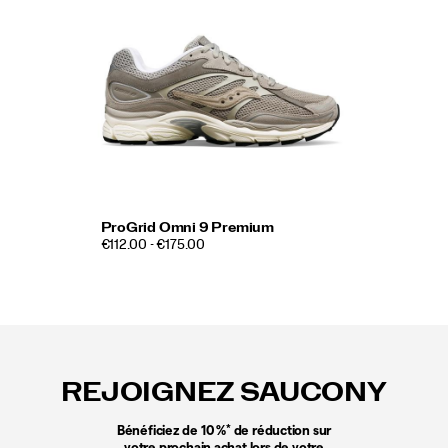
ProGrid Omni 9 Premium
€112.00 - €175.00
Liens
vers
le
REJOIGNEZ SAUCONY
pied
de
page
*
Bénéficiez de 10 %
de réduction sur
votre prochain achat lors de votre