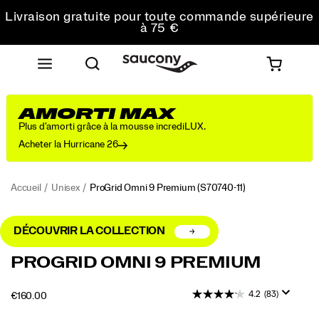
commande
Livraison gratuite pour toute commande supérieure
à 75 €
Retours gratuits sur toutes les commandes
Obtenez 10 % de réduction sur votre première
commande
AMORTI MAX
Plus d'amorti grâce à la mousse incrediLUX.
Acheter la Hurricane 26
Accueil
Unisex
ProGrid Omni 9 Premium
(S70740-11)
DÉCOUVRIR LA COLLECTION
<p>La
https://www.saucony.com/BE/fr_BE/progrid-
PROGRID OMNI 9 PREMIUM
forme
omni-
Original
9-
4.2
(83)
OUTOFSTOCK
€160.00
Retro
premium/56217U.html
EUR
160.00
16000
Tech