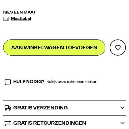
Variations
tank/60022W.html
Dames
Variations
KIES EEN MAAT
Maattabel
Add
false
Product
AAN WINKELWAGEN TOEVOEGEN
to
Actions
cart
options
HULP NODIG?
Bekijk onze schoenenzoeker!
GRATIS VERZENDING
GRATIS RETOURZENDINGEN