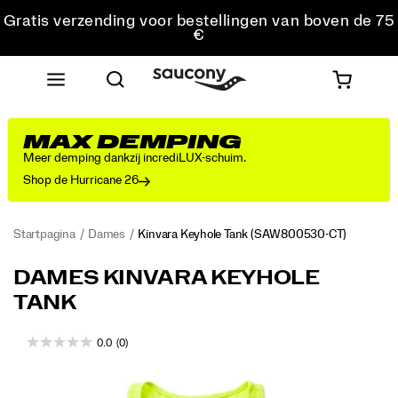
Gratis verzending voor bestellingen van boven de 75
€
Gratis retourzending voor alle bestellingen
Krijg 10% korting op je eerste bestelling
MAX DEMPING
Meer demping dankzij incrediLUX-schuim.
Shop de Hurricane 26
Startpagina
Dames
Kinvara Keyhole Tank
(SAW800530-CT)
<p>Featherweight
https://www.saucony.com/BE/nl_BE/kinvara-
DAMES KINVARA KEYHOLE
feel
keyhole-
TANK
that
tank/60022W.html
cools
you
0.0
(0)
down
Images
as
you