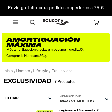
Envío gratuito para pedidos superiores a 75 €
Devoluciones gratuitas en todos los pedidos
Consigue un 10 % de descuento en tu primer pedido
AMORTIGUACIÓN
MÁXIMA
Más amortiguación gracias a la espuma incrediLUX.
Comprar la Hurricane 26
Inicio
Hombre
Lifestyle
Exclusividad
EXCLUSIVIDAD
7 Productos
ORDENAR POR
FILTRAR
Destacado
Engineered Garments X