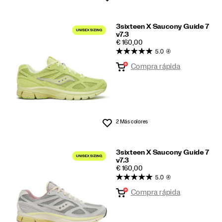
3sixteen X Saucony Guide 7
v7.3
PRICE
€ 160,00
5.0
(4)
Compra rápida
2 Más colores
Lista de deseos
3sixteen X Saucony Guide 7
v7.3
PRICE
€ 160,00
5.0
(4)
Compra rápida