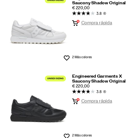
Saucony Shadow Original
Exclusividad
PRICE
€ 220,00
3.8
(6)
Compra rápida
2 Más colores
Lista de deseos
Engineered Garments X
Saucony Shadow Original
PRICE
€ 220,00
3.8
(6)
Compra rápida
2 Más colores
Lista de deseos