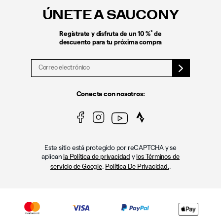
pie
ÚNETE A SAUCONY
de
página
*
Regístrate y disfruta de un 10 %
de
descuento para tu próxima compra
Conecta con nosotros:
Este sitio está protegido por reCAPTCHA y se
aplican
y
la Política de privacidad
los Términos de
.
.
servicio de Google
Política De Privacidad.