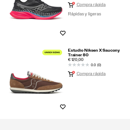
Compra rápida
Rápidas y ligeras
Lista de deseos
Estudio Niksen X Saucony
Trainer 80
PRICE
€ 120,00
0.0
(0)
Compra rápida
Lista de deseos
Enlaces
a