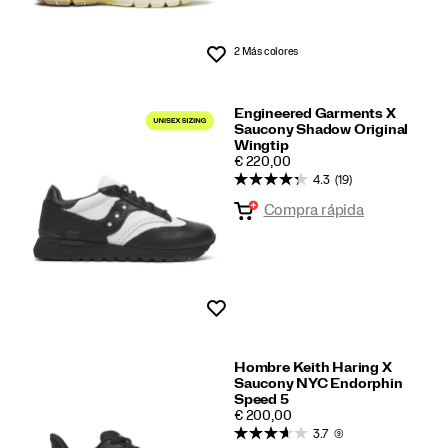
2 Más colores
Lista de deseos
Engineered Garments X
Saucony Shadow Original
Wingtip
PRICE
€ 220,00
4.3
(19)
Compra rápida
Lista de deseos
Hombre Keith Haring X
Saucony NYC Endorphin
Speed 5
PRICE
€ 200,00
3.7
(9)