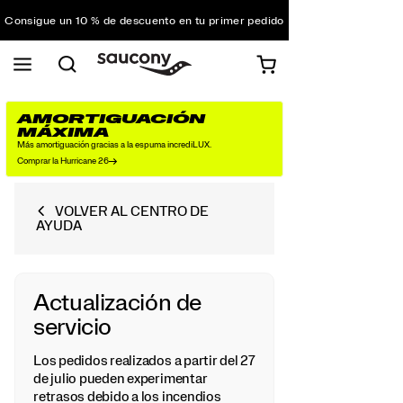
Consigue un 10 % de descuento en tu primer pedido
Envío gratuito para pedidos superiores a 75 €
Devoluciones gratuitas en todos los pedidos
Consigue un 10 % de descuento en tu primer pedido
AMORTIGUACIÓN
MÁXIMA
Más amortiguación gracias a la espuma incrediLUX.
Comprar la Hurricane 26
VOLVER AL CENTRO DE
AYUDA
Actualización de
servicio
Los pedidos realizados a partir del 27
de julio pueden experimentar
retrasos debido a los incendios