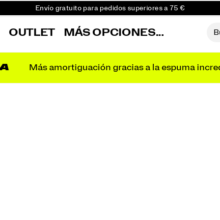
Envío gratuito para pedidos superiores a 75 €
Devoluciones gratuitas en todos los pedidos
R
OUTLET
MÁS OPCIONES...
Consigue un 10 % de descuento en tu primer pedido
A
Más amortiguación gracias a la espuma incre