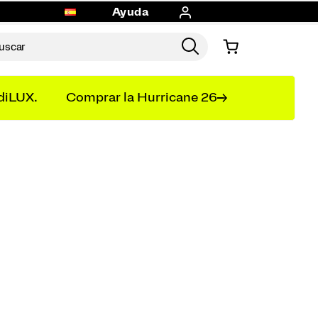
Ayuda
diLUX.
Comprar la Hurricane 26