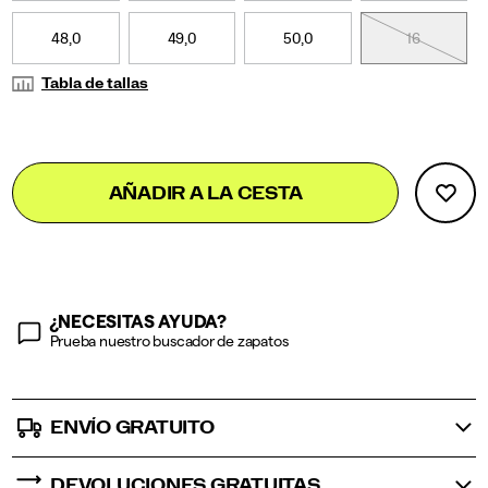
48,0
49,0
50,0
16
Tabla de tallas
Add
false
Product
AÑADIR A LA CESTA
to
Actions
cart
options
¿NECESITAS AYUDA?
Prueba nuestro buscador de zapatos
ENVÍO GRATUITO
DEVOLUCIONES GRATUITAS