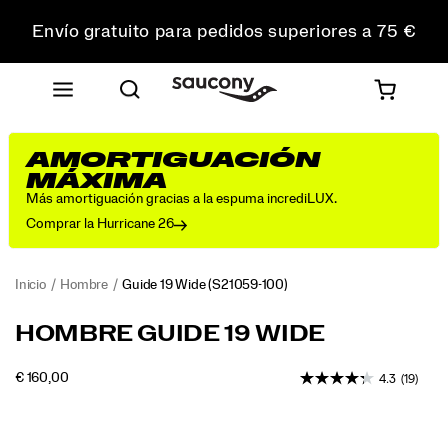
Envío gratuito para pedidos superiores a 75 €
Devoluciones gratuitas en todos los pedidos
Consigue un 10 % de descuento en tu primer pedido
AMORTIGUACIÓN
MÁXIMA
Más amortiguación gracias a la espuma incrediLUX.
Comprar la Hurricane 26
Inicio
Hombre
Guide 19 Wide
(S21059-100)
Disfruta
https://www.saucony.com/ES/es_ES/guide-
HOMBRE GUIDE 19 WIDE
de
19-
una
wide/60839M.html
INSTOCK
€ 160,00
4.3
(19)
comodidad
EUR
160,00
16000
y
Images
una
protección