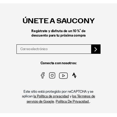
Enlaces
a
pie
ÚNETE A SAUCONY
de
página
*
Regístrate y disfruta de un 10 %
de
descuento para tu próxima compra
Conecta con nosotros:
Este sitio está protegido por reCAPTCHA y se
aplican
y
la Política de privacidad
los Términos de
.
.
servicio de Google
Política De Privacidad.