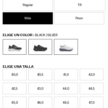
una
wide/60839M.html
Hombre
mezcla
Regular
TR
más
suave
Wide
Prism
de
PWRRUN,
una
mayor
Variations
ELIGE UN COLOR
:
BLACK | SILVER
flexibilidad
en
la
parte
delantera
y
mayor
Variations
ELIGE UNA TALLA
durabilidad.
Siente
40,0
40,5
41,0
42,0
la
seguridad
a
42,5
43,0
44,0
44,5
cada
paso
que
45,0
46,0
46,5
47,0
des.