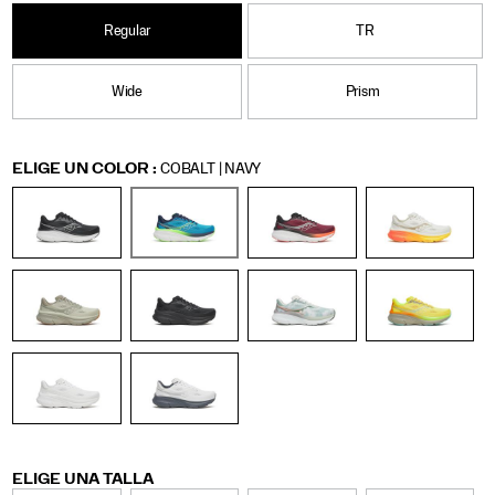
una
Hombre
mezcla
Regular
TR
más
suave
de
Wide
Prism
PWRRUN,
una
mayor
Variations
ELIGE UN COLOR
flexibilidad
:
COBALT | NAVY
en
la
parte
delantera
y
mayor
durabilidad.
Siente
la
seguridad
a
cada
paso
que
Variations
ELIGE UNA TALLA
des.