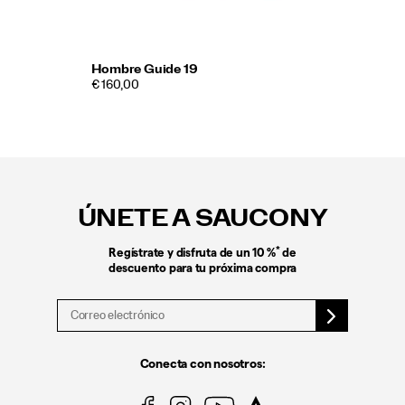
Hombre Guide 19
€ 160,00
Enlaces
a
pie
ÚNETE A SAUCONY
de
página
*
Regístrate y disfruta de un 10 %
de
descuento para tu próxima compra
Conecta con nosotros: