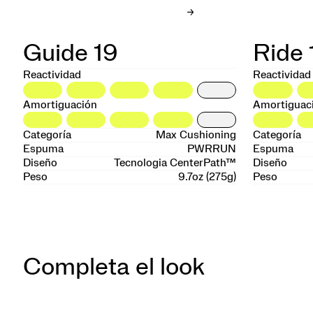
Guide 19
Ride 
Reactividad
Reactividad
Amortiguación
Amortiguac
Categoría
Max Cushioning
Categoría
Espuma
PWRRUN
Espuma
Diseño
Tecnologia CenterPath™
Diseño
Peso
9.7oz (275g)
Peso
Completa el look