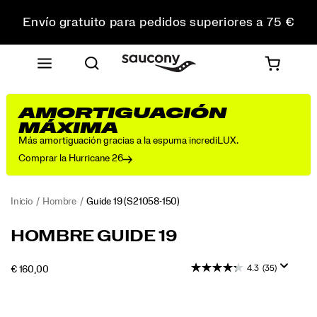
Envío gratuito para pedidos superiores a 75 €
Devoluciones gratuitas en todos los pedidos
Consigue un 10 % de descuento en tu primer pedido
AMORTIGUACIÓN
MÁXIMA
Más amortiguación gracias a la espuma incrediLUX.
Comprar la Hurricane 26
Inicio
Hombre
Guide 19
(S21058-150)
Disfruta
https://www.saucony.com/ES/es_ES/guide-
HOMBRE GUIDE 19
de
19/60838M.html
una
4.3
(35)
INSTOCK
€ 160,00
comodidad
EUR
160,00
16000
y
Images
una
protección