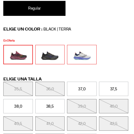
Mujer
Regular
Variations
ELIGE UN COLOR
:
BLACK | TERRA
En Oferta
Variations
ELIGE UNA TALLA
35,5
36,0
37,0
37,5
38,0
38,5
39,0
40,0
40,5
41,0
42,0
42,5