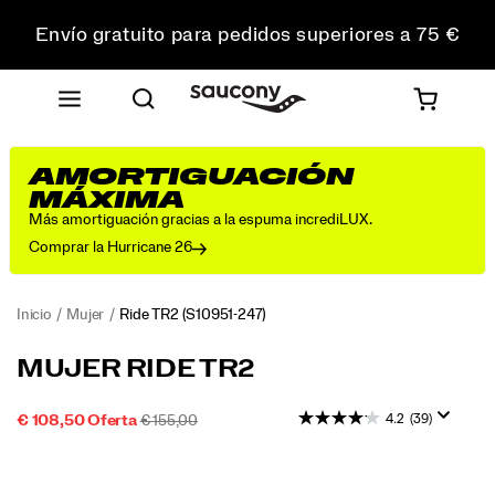
Envío gratuito para pedidos superiores a 75 €
Devoluciones gratuitas en todos los pedidos
Consigue un 10 % de descuento en tu primer pedido
AMORTIGUACIÓN
MÁXIMA
Más amortiguación gracias a la espuma incrediLUX.
Comprar la Hurricane 26
Inicio
Mujer
Ride TR2
(S10951-247)
Hecha
https://www.saucony.com/ES/es_ES/ride-
MUJER RIDE TR2
para
tr2/57939W.html
no
4.2
(39)
PRECIO
PRECIO
OUTOFSTOCK
€ 108,50
Oferta
€ 155,00
tener
2026-
2027-
EUR
108,50
10850
REBAJADO
ORIGINAL
límites.
08-
08-
Images
Te
08T01:49:43.635Z
08T01:49:43.635Z
lleva