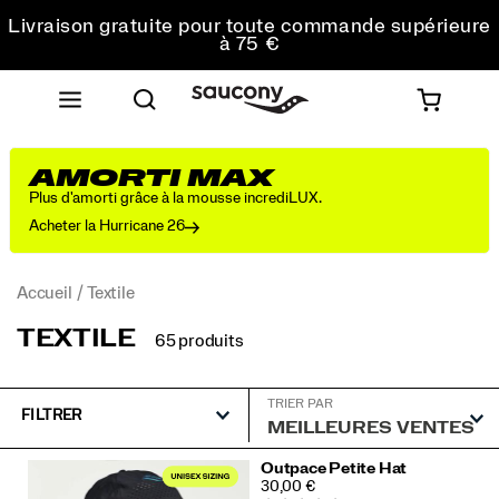
Livraison gratuite pour toute commande supérieure
à 75 €
Retours gratuits sur toutes les commandes
Réduction pour les étudiants -10%
AMORTI MAX
Plus d'amorti grâce à la mousse incrediLUX.
Acheter la Hurricane 26
Accueil
Textile
TEXTILE
65 produits
TRIER PAR
FILTRER
Textile
Outpace Petite Hat
PRICE
30,00 €
intégré