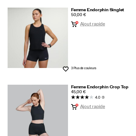
Femme Endorphin Singlet
PRICE
50,00 €
Ajout rapide
3 Plus de couleurs
Liste de souhaits
Femme Endorphin Crop Top
PRICE
45,00 €
4.0
(3)
Ajout rapide