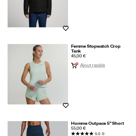
Liste de souhaits
Femme Stopwatch Crop
Tank
PRICE
45,00 €
Ajout rapide
Liste de souhaits
Homme Outpace 5" Short
PRICE
55,00 €
5.0
(2)