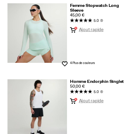
Femme Stopwatch Long
Sleeve
PRICE
45,00 €
5.0
(3)
Ajout rapide
4 Plus de couleurs
Liste de souhaits
Homme Endorphin Singlet
PRICE
50,00 €
5.0
(5)
Ajout rapide