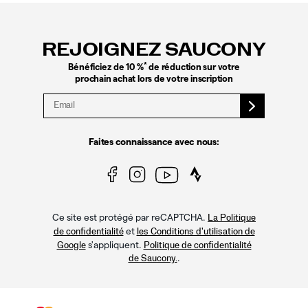
Liens
vers
le
REJOIGNEZ SAUCONY
pied
de
*
Bénéficiez de 10 %
de réduction sur votre
page
prochain achat lors de votre inscription
Faites connaissance avec nous:
Ce site est protégé par reCAPTCHA.
La Politique
et
de confidentialité
les Conditions d'utilisation de
s'appliquent.
Google
Politique de confidentialité
.
de Saucony.