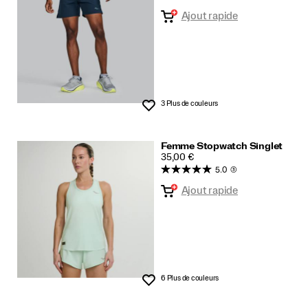
Ajout rapide
3 Plus de couleurs
Liste de souhaits
Femme Stopwatch Singlet
PRICE
35,00 €
5.0
(3)
Ajout rapide
6 Plus de couleurs
Liste de souhaits