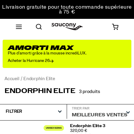
Livraison gratuite pour toute commande supérieure
à 75 €
Retours gratuits sur toutes les commandes
Réduction pour les étudiants -10%
AMORTI MAX
Plus d'amorti grâce à la mousse incrediLUX.
Acheter la Hurricane 26
Accueil
Endorphin Elite
ENDORPHIN ELITE
3 produits
TRIER PAR
FILTRER
Endorphin
Endorphin Elite 3
PRICE
320,00 €
Elite