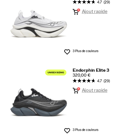
4.7
(29)
intégré
Ajout rapide
3 Plus de couleurs
Liste de souhaits
Endorphin Elite 3
PRICE
320,00 €
4.7
(29)
Ajout rapide
3 Plus de couleurs
Liste de souhaits