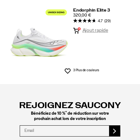
Endorphin Elite 3
PRICE
320,00 €
4.7
(29)
Ajout rapide
3 Plus de couleurs
Liste de souhaits
Liens
vers
le
REJOIGNEZ SAUCONY
pied
de
*
Bénéficiez de 10 %
de réduction sur votre
page
prochain achat lors de votre inscription