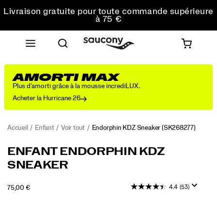
Livraison gratuite pour toute commande supérieure
à 75 €
Retours gratuits sur toutes les commandes
Réduction pour les étudiants -10%
AMORTI MAX
Plus d'amorti grâce à la mousse incrediLUX.
Acheter la Hurricane 26
Accueil
Enfant
Voir tout
Endorphin KDZ Sneaker
(SK268277)
<p>Des
https://www.saucony.com/FR/fr_FR/endorphin-
ENFANT ENDORPHIN KDZ
modèles
kdz-
SNEAKER
de
sneaker/52342K.html
la
collection
4.4
(53)
OUTOFSTOCK
75,00 €
Endorphin
EUR
75,00
7500
Images
que
vous