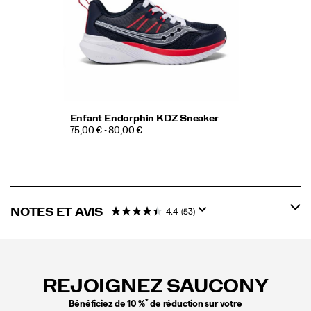
Enfant Endorphin KDZ Sneaker
75,00 € - 80,00 €
NOTES ET AVIS
4.4
(53)
Liens
vers
le
REJOIGNEZ SAUCONY
pied
de
*
Bénéficiez de 10 %
de réduction sur votre
page