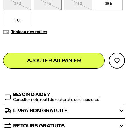
la
37,0
37,5
38,0
38,5
technologie
pour
chaussures
39,0
adulte
SPEEDROLL.
Tableau des tailles
</p>
Add
false
Product
AJOUTER AU PANIER
to
Actions
cart
options
BESOIN D'AIDE ?
Consultez notre outil de recherche de chaussures !
LIVRAISON GRATUITE
RETOURS GRATUITS