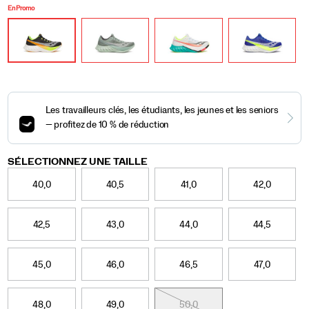
En Promo
Variations
SÉLECTIONNEZ UNE TAILLE
40,0
40,5
41,0
42,0
42,5
43,0
44,0
44,5
45,0
46,0
46,5
47,0
48,0
49,0
50,0