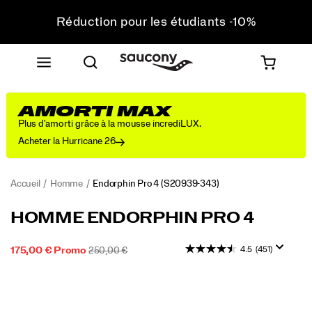
Réduction pour les étudiants -10%
Livraison gratuite pour toute commande supérieure
à 75 €
Retours gratuits sur toutes les commandes
Réduction pour les étudiants -10%
AMORTI MAX
Plus d'amorti grâce à la mousse incrediLUX.
Acheter la Hurricane 26
Accueil
Homme
Endorphin Pro 4
(S20939-343)
Des
https://www.saucony.com/FR/fr_FR/endorphin-
HOMME ENDORPHIN PRO 4
performances
pro-
exceptionnelles
4/58850M.html
4.5
(451)
PRIX
PRIX
INSTOCK
175,00 €
Promo
250,00 €
le
2026-
2027-
EUR
175,00
17500
SOLDÉ
INITIAL :
jour
08-
08-
Images
de
09T04:38:55.121Z
09T04:38:55.121Z
la
course