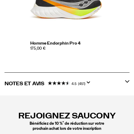
Homme Endorphin Pro 4
175,00 €
NOTES ET AVIS
4.5
(451)
Liens
vers
le
REJOIGNEZ SAUCONY
pied
de
*
Bénéficiez de 10 %
de réduction sur votre
page
prochain achat lors de votre inscription