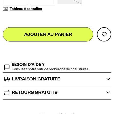
Tableau des tailles
Add
false
Product
AJOUTER AU PANIER
to
Actions
cart
options
BESOIN D'AIDE ?
Consultez notre outil de recherche de chaussures !
LIVRAISON GRATUITE
RETOURS GRATUITS
Promotions