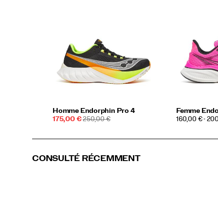
Homme Endorphin Pro 4
Femme Endo
Prix
PRIX
PRICE
175,00 €
250,00 €
160,00 € - 20
soldé
DE
DÉPART
CONSULTÉ RÉCEMMENT