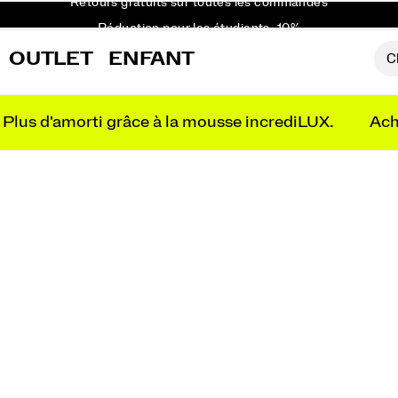
Réduction pour les étudiants -10%
Livraison gratuite pour toute commande supérieure à 75 €
OUTLET
ENFANT
Retours gratuits sur toutes les commandes
Réduction pour les étudiants -10%
Plus d'amorti grâce à la mousse incrediLUX.
Ach