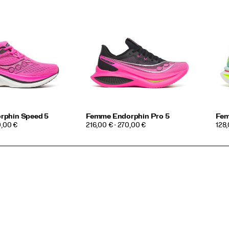
rphin Speed 5
Femme Endorphin Pro 5
Fem
PRICE
PRI
0,00 €
216,00 € - 270,00 €
128,