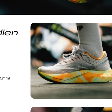
ien
.5mm)