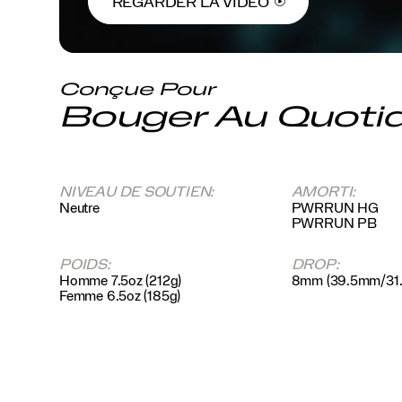
REGARDER LA VIDÉO
Conçue Pour
Bouger Au Quotid
NIVEAU DE SOUTIEN:
AMORTI:
Neutre
PWRRUN HG
PWRRUN PB
POIDS:
DROP:
Homme 7.5oz (212g)
8mm (39.5mm/31
Femme 6.5oz (185g)