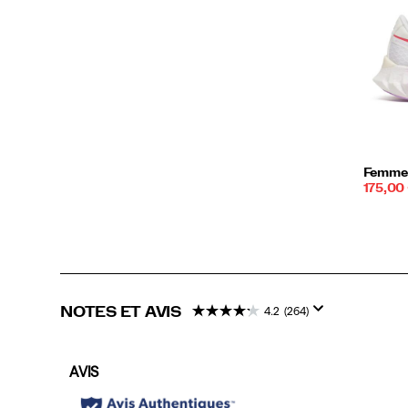
Femme 
Prix
175,00
soldé:
NOTES ET AVIS
4.2
(264)