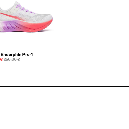
Endorphin Pro 4
PRIX
 €
250,00 €
INITIAL :