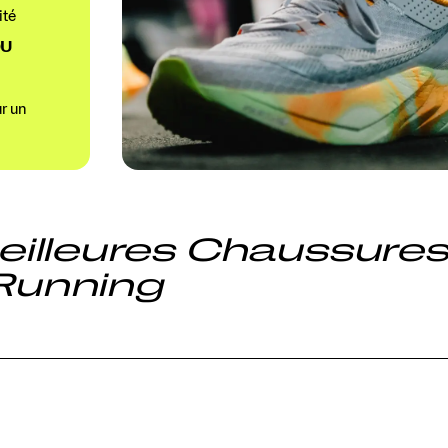
ité
DU
r un
illeures Chaussure
Running