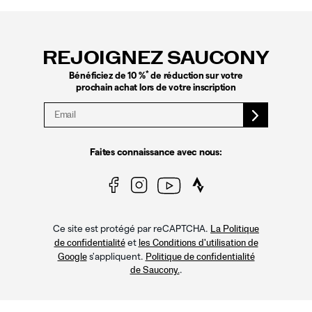
Liens
vers
le
REJOIGNEZ SAUCONY
pied
de
*
Bénéficiez de 10 %
de réduction sur votre
page
prochain achat lors de votre inscription
Faites connaissance avec nous:
Ce site est protégé par reCAPTCHA.
La Politique
et
de confidentialité
les Conditions d'utilisation de
s'appliquent.
Google
Politique de confidentialité
.
de Saucony.