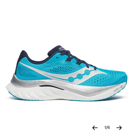
Images
1
/
6