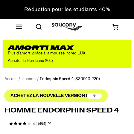
Réduction pour les étudiants -10%
Livraison gratuite pour toute commande supérieure
à 75 €
Retours gratuits sur toutes les commandes
Réduction pour les étudiants -10%
AMORTI MAX
Plus d'amorti grâce à la mousse incrediLUX.
Acheter la Hurricane 26
Accueil
Homme
Endorphin Speed 4
(S20940-220)
ACHETEZ LA NOUVELLE VERSION !
Accélérez
https://www.saucony.com/FR/fr_FR/endorphin-
HOMME ENDORPHIN SPEED 4
chaque
speed-
jour
4/58852M.html
4.1
(494)