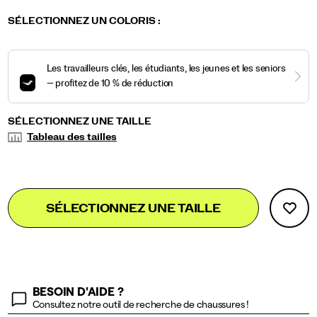
https://www.saucony.com/FR/fr_FR/endorphin-
Saucony
58852M
Shoes
mens
Neutral
Neutral
false
Details
speed-
/
Variations
SÉLECTIONNEZ UN COLORIS
:
4/58852M.html
Homme
Variations
SÉLECTIONNEZ UNE TAILLE
Tableau des tailles
Add
false
Product
SÉLECTIONNEZ UNE TAILLE
to
Actions
cart
options
BESOIN D'AIDE ?
Consultez notre outil de recherche de chaussures !