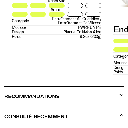
Réactivité
Amorti
Entraînement Au Quotidien /
Catégorie
Entraînement De Vitesse
Mousse
PWRRUN PB
End
Design
Plaque En Nylon Ailée
Poids
8.2oz (233g)
Catégor
Mousse
Design
Poids
RECOMMANDATIONS
CONSULTÉ RÉCEMMENT