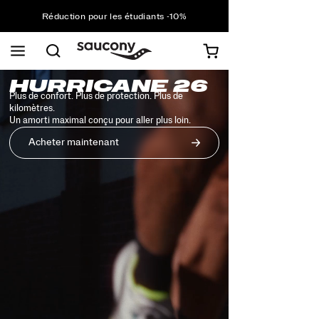
Réduction pour les étudiants -10%
Livraison gratuite pour toute commande supérieure à
75 €
Retours gratuits sur toutes les commandes
Réduction pour les étudiants -10%
Common
Saucony
HURRICANE 26
Homepage
Plus de confort. Plus de protection. Plus de
Styles
kilomètres.
Un amorti maximal conçu pour aller plus loin.
Acheter maintenant