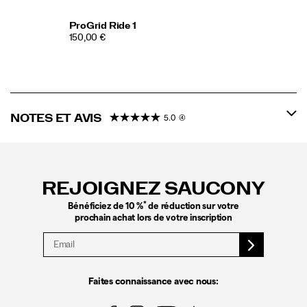
ProGrid Ride 1
150,00 €
NOTES ET AVIS
5.0
(4)
Liens
vers
le
REJOIGNEZ SAUCONY
pied
de
*
Bénéficiez de 10 %
de réduction sur votre
page
prochain achat lors de votre inscription
Faites connaissance avec nous: