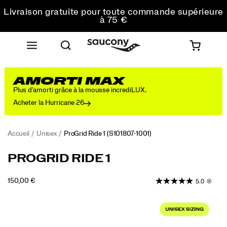
Livraison gratuite pour toute commande supérieure
à 75 €
Retours gratuits sur toutes les commandes
Réduction pour les étudiants -10%
AMORTI MAX
Plus d'amorti grâce à la mousse incrediLUX.
Acheter la Hurricane 26
Accueil
Unisex
ProGrid Ride 1
(S101807-1001)
<p>Originally
https://www.saucony.com/FR/fr_FR/progrid-
PROGRID RIDE 1
released
ride-
in
1/61245U.html
OUTOFSTOCK
150,00 €
5.0
(4)
2008
EUR
150,00
15000
as
Images
a
versatile
everyday