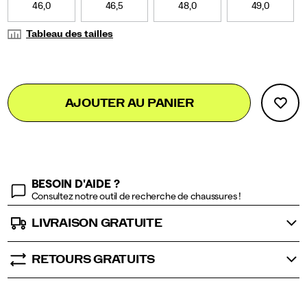
</p>
46,0
46,5
48,0
49,0
Tableau des tailles
Add
false
Product
AJOUTER AU PANIER
to
Actions
cart
options
BESOIN D'AIDE ?
Consultez notre outil de recherche de chaussures !
LIVRAISON GRATUITE
RETOURS GRATUITS