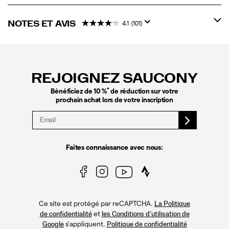
NOTES ET AVIS
4.1
(101)
Liens
vers
le
REJOIGNEZ SAUCONY
pied
de
*
Bénéficiez de 10 %
de réduction sur votre
page
prochain achat lors de votre inscription
Faites connaissance avec nous:
Ce site est protégé par reCAPTCHA.
La Politique
et
de confidentialité
les Conditions d'utilisation de
s'appliquent.
Google
Politique de confidentialité