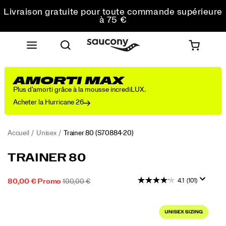
Livraison gratuite pour toute commande supérieure
à 75 €
Retours gratuits sur toutes les commandes
Réduction pour les étudiants -10%
AMORTI MAX
Plus d'amorti grâce à la mousse incrediLUX.
Acheter la Hurricane 26
Accueil
Unisex
Trainer 80
(S70884-20)
<p>From
https://www.saucony.com/FR/fr_FR/trainer-
TRAINER 80
the
80/59999U.html
Archives
4.1
(101)
PRIX
PRIX
OUTOFSTOCK
80,00 €
Promo
100,00 €
to
2026-
2027-
EUR
80,00
8000
SOLDÉ
INITIAL :
the
08-
08-
Images
Streets:
09T04:43:04.573Z
09T04:43:04.573Z
The
Trainer