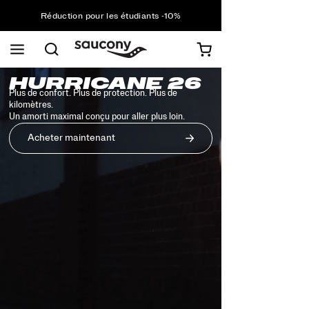
Réduction pour les étudiants -10%
Livraison gratuite pour toute commande supérieure à
75 €
Retours gratuits sur toutes les commandes
Réduction pour les étudiants -10%
Common
Saucony
HURRICANE 26
Homepage
Plus de confort. Plus de protection. Plus de
Styles
kilomètres.
Un amorti maximal conçu pour aller plus loin.
Acheter maintenant