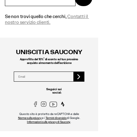
Se non trovi quello che cerchi,
Contatti il ​​
nostro servizio clienti.
Link
a
UNISCITI A SAUCONY
piè
di
*
Approfitta del 10%
di sconto sul tuo prossimo
pagina
acquisto al momento dell’iscrizione
Seguici sui
social:
Questo sito è protetto da reCAPTCHA e dalle
e i
di Google.
Norme sulla privacy
Termini di servizio
.
Informazioni sulla privacy di Saucony