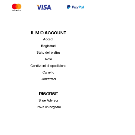
IL MIO ACCOUNT
Accedi
Registrati
Stato dell’ordine
Resi
Condizioni di spedizione
Carrello
Contattaci
RISORSE
Shoe Advisor
Trova un negozio
Tabella delle taglie
Glossario delle tecnologie
Opportunità di lavoro
Condizioni generali di vendita