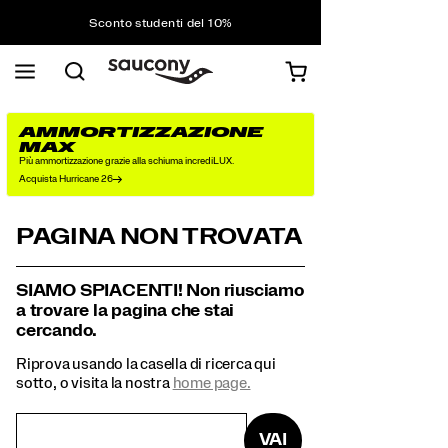
Sconto studenti del 10%
Approfitta del 10% di sconto sul tuo prossimo
acquisto
Spedizione gratuita sugli ordini superiori a 75 €
Resi gratuiti su tutti gli ordini
Sconto studenti del 10%
AMMORTIZZAZIONE
MAX
Più ammortizzazione grazie alla schiuma incrediLUX.
Acquista Hurricane 26
PAGINA NON TROVATA
SIAMO SPIACENTI! Non riusciamo
a trovare la pagina che stai
cercando.
Riprova usando la casella di ricerca qui
sotto, o visita la nostra
home page.
VAI