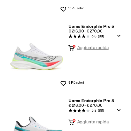
15 Più colori
Lista dei desideri
Uomo Endorphin Pro 5
PRICE
€ 216,00 - € 270,00
3.8
(88)
Aggiunta rapida
9 Più colori
Lista dei desideri
Uomo Endorphin Pro 5
PRICE
€ 216,00 - € 270,00
3.8
(88)
Aggiunta rapida