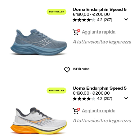
Uomo Endorphin Speed 5
PRICE
€ 160,00 - € 200,00
4.2
(207)
Aggiunta rapida
A tutta velocità e leggerezza
15 Più colori
Lista dei desideri
Uomo Endorphin Speed 5
PRICE
€ 160,00 - € 200,00
4.2
(207)
Aggiunta rapida
A tutta velocità e leggerezza