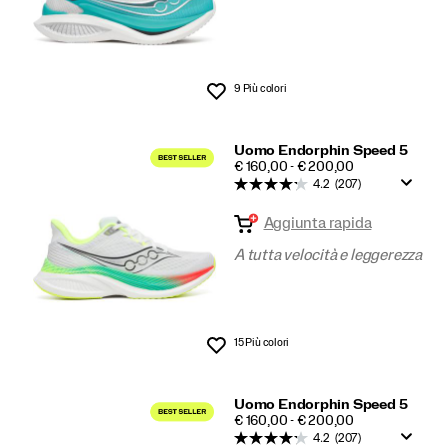
9 Più colori
Lista dei desideri
Uomo Endorphin Speed 5
PRICE
€ 160,00 - € 200,00
4.2
(207)
Aggiunta rapida
A tutta velocità e leggerezza
15 Più colori
Lista dei desideri
Uomo Endorphin Speed 5
PRICE
€ 160,00 - € 200,00
4.2
(207)