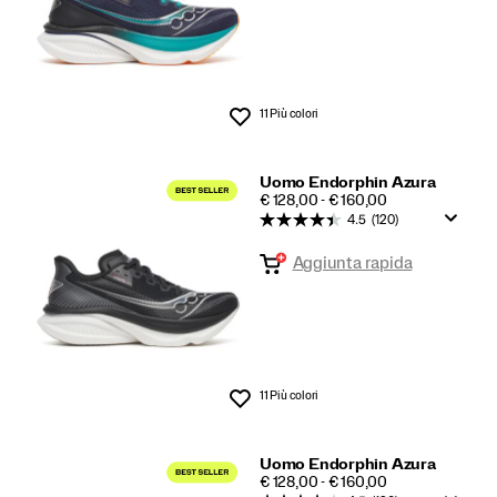
11 Più colori
Lista dei desideri
Uomo Endorphin Azura
PRICE
€ 128,00 - € 160,00
4.5
(120)
Aggiunta rapida
11 Più colori
Lista dei desideri
Uomo Endorphin Azura
PRICE
€ 128,00 - € 160,00