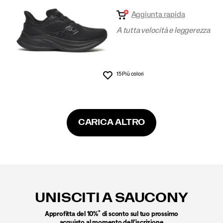
Aggiunta rapida
A tutta velocità e leggerezza
15 Più colori
Lista dei desideri
CARICA ALTRO
Link
a
piè
UNISCITI A SAUCONY
di
pagina
*
Approfitta del 10%
di sconto sul tuo prossimo
acquisto al momento dell’iscrizione