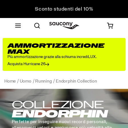
Sconto studenti del 10%
Approfitta del 10% di sconto sul tuo prossimo
acquisto
Spedizione gratuita sugli ordini superiori a 75 €
Resi gratuiti su tutti gli ordini
AMMORTIZZAZIONE
Sconto studenti del 10%
MAX
Più ammortizzazione grazie alla schiuma incrediLUX.
Acquista Hurricane 26
Home
Uomo
Running
Endorphin Collection
COLLEZIONE
ENDORPHIN
Perfette per inseguire nuovi record personali,
allenamenti veloci e aggiungere più velocità alla