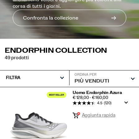
corsa di tutti i giorni.
Confronta la collezione
ENDORPHIN COLLECTION
49 prodotti
ORDINA PER
FILTRA
Endorphin
Uomo Endorphin Azura
PRICE
€ 128,00 - € 160,00
Collection
4.5
(120)
in
Aggiunta rapida
primo
piano