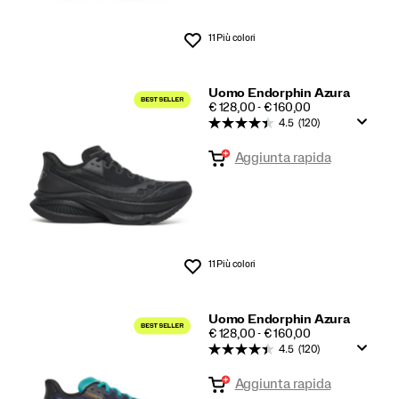
11 Più colori
Lista dei desideri
Uomo Endorphin Azura
PRICE
€ 128,00 - € 160,00
4.5
(120)
Aggiunta rapida
11 Più colori
Lista dei desideri
Uomo Endorphin Azura
PRICE
€ 128,00 - € 160,00
4.5
(120)
Aggiunta rapida