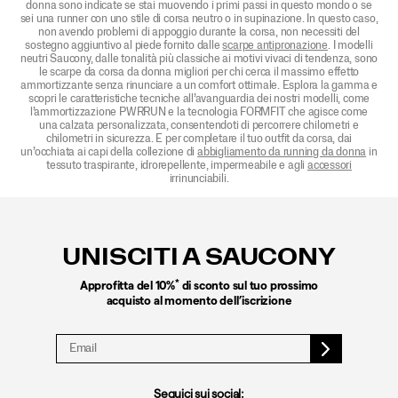
donna sono indicate se stai muovendo i primi passi in questo mondo o se
sei una runner con uno stile di corsa neutro o in supinazione. In questo caso,
non avendo problemi di appoggio durante la corsa, non necessiti del
sostegno aggiuntivo al piede fornito dalle
scarpe antipronazione
. I modelli
neutri Saucony, dalle tonalità più classiche ai motivi vivaci di tendenza, sono
le scarpe da corsa da donna migliori per chi cerca il massimo effetto
ammortizzante senza rinunciare a un comfort ottimale. Esplora la gamma e
scopri le caratteristiche tecniche all’avanguardia dei nostri modelli, come
l’ammortizzazione PWRRUN e la tecnologia FORMFIT che agisce come
una calzata personalizzata, consentendoti di percorrere chilometri e
chilometri in sicurezza. E per completare il tuo outfit da corsa, dai
un’occhiata ai capi della collezione di
abbigliamento da running da donna
in
tessuto traspirante, idrorepellente, impermeabile e agli
accessori
irrinunciabili.
Link
a
piè
UNISCITI A SAUCONY
di
pagina
*
Approfitta del 10%
di sconto sul tuo prossimo
acquisto al momento dell’iscrizione
Seguici sui social: