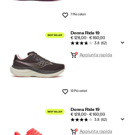
7 Più colori
Lista dei desideri
Donna Ride 19
PRICE
€ 128,00 - € 160,00
3.8
(62)
Aggiunta rapida
12 Più colori
Lista dei desideri
Donna Ride 19
PRICE
€ 128,00 - € 160,00
3.8
(62)
Aggiunta rapida