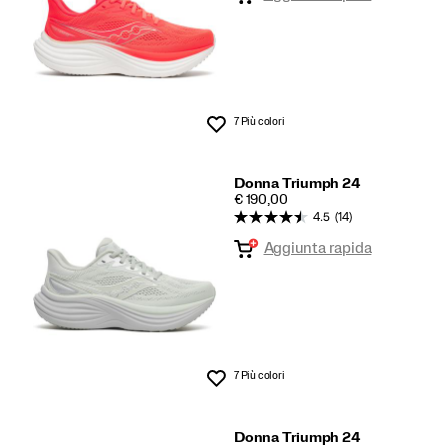
7 Più colori
Lista dei desideri
Donna Triumph 24
PRICE
€ 190,00
4.5
(14)
Aggiunta rapida
7 Più colori
Lista dei desideri
Donna Triumph 24