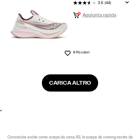
3.6
(44)
Aggiunta rapida
8 Più colori
Lista dei desideri
CARICA ALTRO
"
Conosciute anche come scarpe da corsa A3, le scarpe da running neutre da