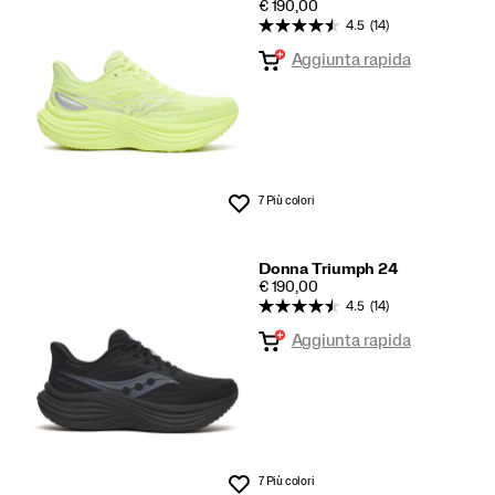
PRICE
€ 190,00
4.5
(14)
Aggiunta rapida
7 Più colori
Lista dei desideri
Donna Triumph 24
PRICE
€ 190,00
4.5
(14)
Aggiunta rapida
7 Più colori
Lista dei desideri