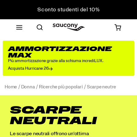
Sconto studenti del 10%
Approfitta del 10% di sconto sul tuo prossimo
acquisto
Spedizione gratuita sugli ordini superiori a 75 €
Resi gratuiti su tutti gli ordini
AMMORTIZZAZIONE
Sconto studenti del 10%
MAX
Più ammortizzazione grazie alla schiuma incrediLUX.
Acquista Hurricane 26
Home
Donna
Ricerche più popolari
Scarpe neutre
SCARPE
NEUTRALI
Le scarpe neutrali offrono un'ottima