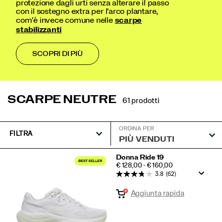
protezione dagli urti senza alterare il passo
con il sostegno extra per l'arco plantare,
com'è invece comune nelle
scarpe
stabilizzanti
SCOPRI DI PIÙ
SCARPE NEUTRE
61 prodotti
ORDINA PER
FILTRA
Scarpe
Donna Ride 19
PRICE
€ 128,00 - € 160,00
neutre
3.8
(62)
in
Aggiunta rapida
primo
piano