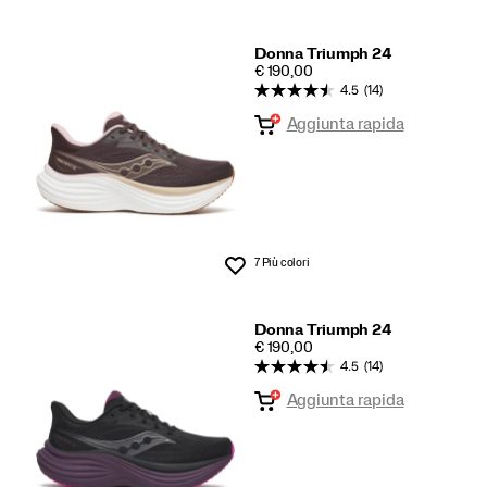
Donna Triumph 24
PRICE
€ 190,00
4.5
(14)
Aggiunta rapida
7 Più colori
Lista dei desideri
Donna Triumph 24
PRICE
€ 190,00
4.5
(14)
Aggiunta rapida