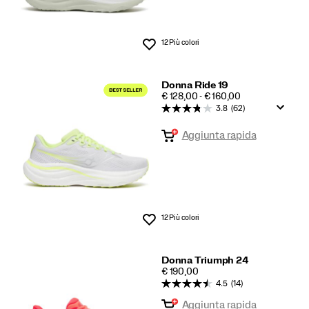
12 Più colori
Lista dei desideri
Donna Ride 19
PRICE
€ 128,00 - € 160,00
3.8
(62)
Aggiunta rapida
12 Più colori
Lista dei desideri
Donna Triumph 24
PRICE
€ 190,00
4.5
(14)
Aggiunta rapida