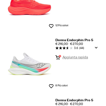
12 Più colori
Lista dei desideri
Donna Endorphin Pro 5
PRICE
€ 216,00 - € 270,00
3.6
(44)
Aggiunta rapida
8 Più colori
Lista dei desideri
Donna Endorphin Pro 5
PRICE
€ 216,00 - € 270,00