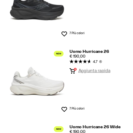
7 Più colori
Lista dei desideri
Uomo Hurricane 26
PRICE
€ 190,00
4.7
(6)
Aggiunta rapida
7 Più colori
Lista dei desideri
Uomo Hurricane 26 Wide
PRICE
€ 190,00