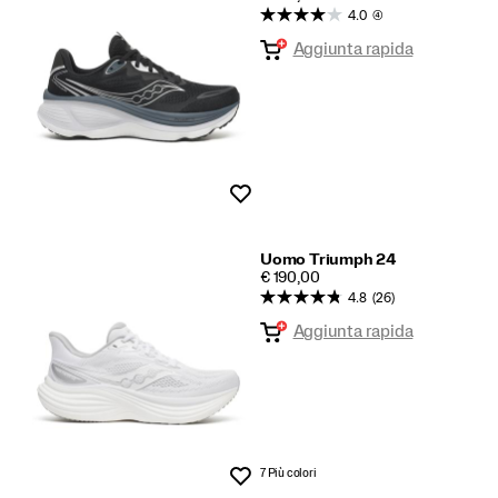
4.0
(4)
Aggiunta rapida
Lista dei desideri
Uomo Triumph 24
PRICE
€ 190,00
4.8
(26)
Aggiunta rapida
7 Più colori
Lista dei desideri