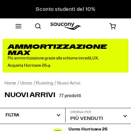
Sconto studenti del 10%
Approfitta del 10% di sconto sul tuo prossimo
acquisto
Spedizione gratuita sugli ordini superiori a 75 €
Resi gratuiti su tutti gli ordini
AMMORTIZZAZIONE
Sconto studenti del 10%
MAX
Più ammortizzazione grazie alla schiuma incrediLUX.
Acquista Hurricane 26
Home
Uomo
Running
Nuovi Arrivi
NUOVI ARRIVI
77 prodotti
ORDINA PER
FILTRA
Nuovi
Uomo Hurricane 26