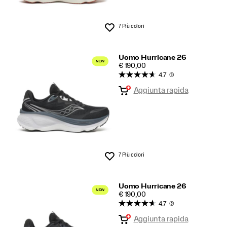
7 Più colori
Lista dei desideri
Uomo Hurricane 26
PRICE
€ 190,00
4.7
(6)
Aggiunta rapida
7 Più colori
Lista dei desideri
Uomo Hurricane 26
PRICE
€ 190,00
4.7
(6)
Aggiunta rapida