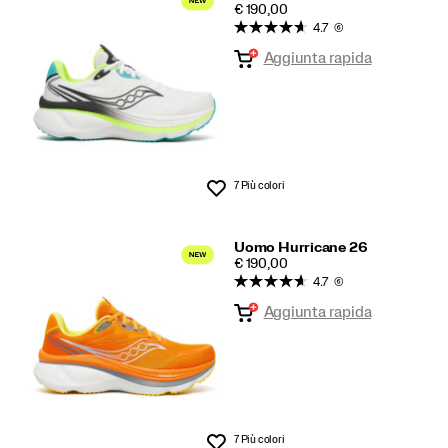
PRICE
€ 190,00
Arrivi
4.7
(6)
in
Aggiunta rapida
primo
piano
7 Più colori
Lista dei desideri
Uomo Hurricane 26
PRICE
€ 190,00
4.7
(6)
Aggiunta rapida
7 Più colori
Lista dei desideri