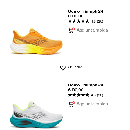
Uomo Triumph 24
PRICE
€ 190,00
4.8
(26)
Aggiunta rapida
7 Più colori
Lista dei desideri
Uomo Triumph 24
PRICE
€ 190,00
4.8
(26)
Aggiunta rapida