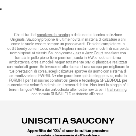
"
Che si tratti di
sneakers da running
o della nostra iconica collezione
Originals
, Saucony propone le ultime novità in materia di calzature a chi
come te vuole essere sempre un passo avanti. Desideri completare un
outfit trendy con un tocco deciso? Esplora i nostri nuovi modelli di scarpe da
uomo ispirati ai classici Saucony come
Jazz
o
Jazz Court
: sneakers con
tomaia in pelle pieno fiore premium, suola in EVA e fodera interna
antibatterica, oltre a modelli vegan totalmente privi di plastica e realizzati
con materiali green. Se invece sei alla ricerca di una scarpa per migliorare le
tue prestazioni di corsa, scegli calzature sportive da uomo con sistema di
ammortizzazione PWRRUN+ che garantisce spinta e leggerezza, calzata
FORMFIT per il massimo comfort del piede e tecnologia SPEEDROLL per
aumentare la velocità e diminuire il senso di fatica. Non temi la pioggia né i
terreni fangosi? Allora dai un'occhiata alle nostre novità per il
trail running
,
con tomaia RUNSHIELD resistente all'acqua.
Link
a
piè
UNISCITI A SAUCONY
di
pagina
*
Approfitta del 10%
di sconto sul tuo prossimo
acquisto al momento dell’iscrizione