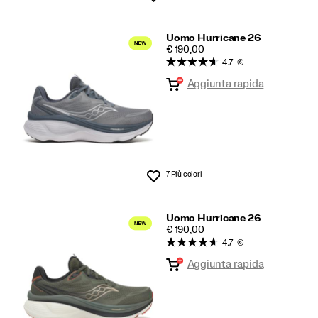
Uomo Hurricane 26
PRICE
€ 190,00
4.7
(6)
Aggiunta rapida
7 Più colori
Lista dei desideri
Uomo Hurricane 26
PRICE
€ 190,00
4.7
(6)
Aggiunta rapida