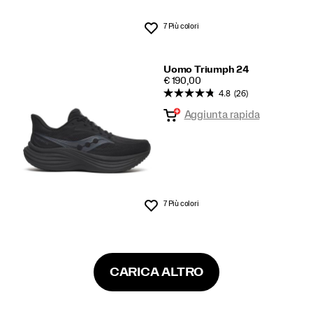
7 Più colori
Lista dei desideri
Uomo Triumph 24
PRICE
€ 190,00
4.8
(26)
Aggiunta rapida
7 Più colori
Lista dei desideri
CARICA ALTRO