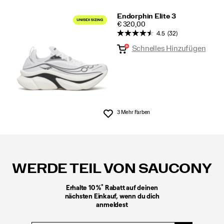
Endorphin Elite 3
PRICE
€ 320,00
4.5
(32)
Schnelles Hinzufügen
3 Mehr Farben
Wunschliste
Fußzeilen-
Links
WERDE TEIL VON SAUCONY
*
Erhalte 10 %
Rabatt auf deinen
nächsten Einkauf, wenn du dich
anmeldest