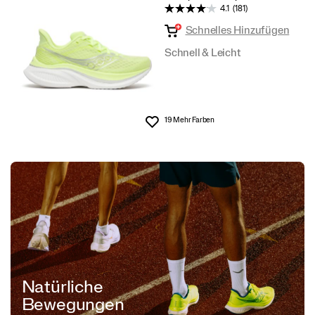
4.1
(181)
Schnelles Hinzufügen
Schnell & Leicht
19 Mehr Farben
Wunschliste
Natürliche
Bewegungen