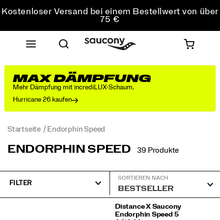
Kostenloser Versand bei einem Bestellwert von über
75 €
Kostenfreie Retouren bei allen Bestellungen
Sichere dir 10 % Rabatt auf deine erste Bestellung
MAX DÄMPFUNG
Mehr Dämpfung mit incrediLUX-Schaum.
Hurricane 26 kaufen
Startseite
Endorphin Speed
ENDORPHIN SPEED
39 Produkte
SORTIEREN NACH
FILTER
Vorgestellt
Distance X Saucony
Endorphin Speed 5
Endorphin