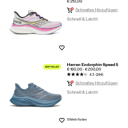
PRICE
€ 210,00
Speed
Schnelles Hinzufügen
Schnell & Leicht
Wunschliste
Herren Endorphin Speed 5
PRICE
€ 160,00 - € 200,00
4.3
(244)
Schnelles Hinzufügen
Schnell & Leicht
15 Mehr Farben
Wunschliste