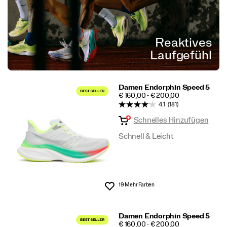
Reaktives
Laufgefühl
Damen Endorphin Speed 5
PRICE
€ 160,00 - € 200,00
4.1
(181)
Schnelles Hinzufügen
Schnell & Leicht
19 Mehr Farben
Wunschliste
Damen Endorphin Speed 5
PRICE
€ 160,00 - € 200,00