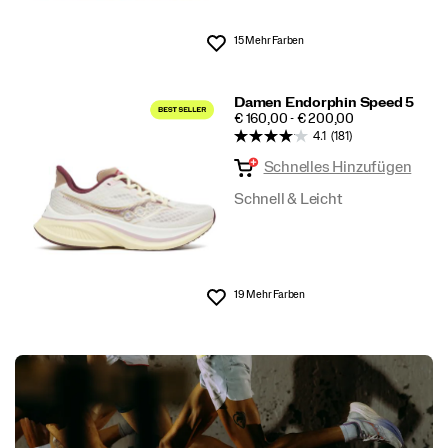
15 Mehr Farben
Wunschliste
Damen Endorphin Speed 5
PRICE
€ 160,00 - € 200,00
4.1
(181)
Schnelles Hinzufügen
Schnell & Leicht
19 Mehr Farben
Wunschliste