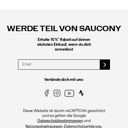
Fußzeilen-
Links
WERDE TEIL VON SAUCONY
*
Erhalte 10 %
Rabatt auf deinen
nächsten Einkauf, wenn du dich
anmeldest
Verbinde dich mit uns:
Diese Website ist durch reCAPTCHA geschützt
und es gelten die Google
und
Datenschutzbestimmungen
.
Nutzungsbedingungen.
Datenschutzerklärung