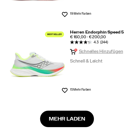
19 Mehr Farben
Wunschliste
Herren Endorphin Speed 5
PRICE
€ 160,00 - € 200,00
4.3
(244)
Schnelles Hinzufügen
Schnell & Leicht
15 Mehr Farben
Wunschliste
MEHR LADEN