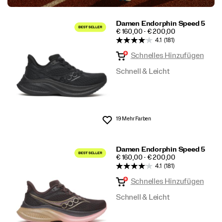
Damen Endorphin Speed 5
PRICE
€ 160,00 - € 200,00
4.1
(181)
Schnelles Hinzufügen
Schnell & Leicht
19 Mehr Farben
Wunschliste
Damen Endorphin Speed 5
PRICE
€ 160,00 - € 200,00
4.1
(181)
Schnelles Hinzufügen
Schnell & Leicht