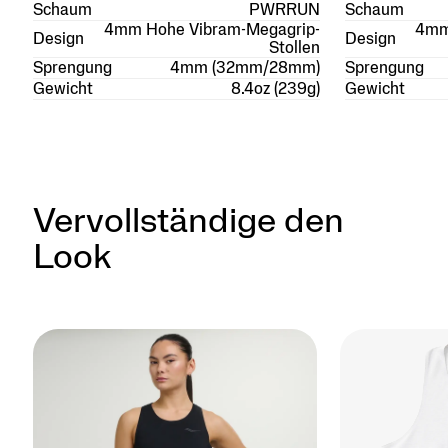
Schaum
PWRRUN
Schaum
4mm Hohe Vibram-Megagrip-
4mm
Design
Design
Stollen
Sprengung
4mm (32mm/28mm)
Sprengung
Gewicht
8.4oz (239g)
Gewicht
Vervollständige den
Look