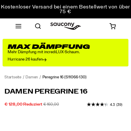
Kostenloser Versand bei einem Bestellwert von über
75 €
Kostenfreie Retouren bei allen Bestellungen
Sichere dir 10 % Rabatt auf deine erste Bestellung
MAX DÄMPFUNG
Mehr Dämpfung mit incrediLUX-Schaum.
Hurricane 26 kaufen
Startseite
Damen
Peregrine 16
(S11066-130)
Unser
https://www.saucony.com/AT/de_AT/peregrine-
DAMEN PEREGRINE 16
wendigster
16/60850W.html
Trailschuh
REDUZIERTER
ORIGINALPREIS:
INSTOCK
€ 128,00
Reduziert
€ 160,00
4.3
(39)
für
2026-
2027-
EUR
128.00
12800
PREIS
jedes
Images
08-
08-
Terrain
09T06:47:18.287Z
09T06:47:18.287Z
wurde
mit