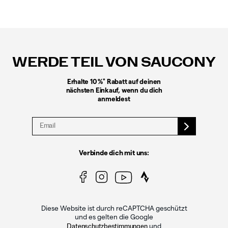
Fußzeilen-
Links
WERDE TEIL VON SAUCONY
*
Erhalte 10 %
Rabatt auf deinen
nächsten Einkauf, wenn du dich
anmeldest
Verbinde dich mit uns:
Diese Website ist durch reCAPTCHA geschützt
und es gelten die Google
und
Datenschutzbestimmungen