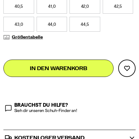
40,5
41,0
42,0
42,5
43,0
44,0
44,5
Größentabelle
Add
false
Product
IN DEN WARENKORB
to
Actions
cart
options
BRAUCHST DU HILFE?
Sieh dir unseren Schuh-Finder an!
KOSTENLOSER VERSAND