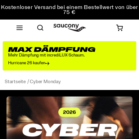
Kostenloser Versand bei einem Bestellwert von über
75 €
Kostenfreie Retouren bei allen Bestellungen
Sichere dir 10 % Rabatt auf deine erste Bestellung
MAX DÄMPFUNG
Mehr Dämpfung mit incrediLUX-Schaum.
Hurricane 26 kaufen
Startseite
Cyber Monday
2026
CYBER