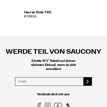
Herren Ride TR2
€ 108,50
Fußzeilen-
Links
WERDE TEIL VON SAUCONY
*
Erhalte 10 %
Rabatt auf deinen
nächsten Einkauf, wenn du dich
anmeldest
Verbinde dich mit uns: