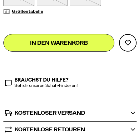
Größentabelle
Add
false
Product
IN DEN WARENKORB
to
Actions
cart
options
BRAUCHST DU HILFE?
Sieh dir unseren Schuh-Finder an!
KOSTENLOSER VERSAND
KOSTENLOSE RETOUREN