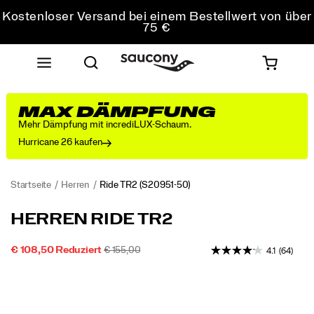
Kostenloser Versand bei einem Bestellwert von über
75 €
Kostenfreie Retouren bei allen Bestellungen
Sichere dir 10 % Rabatt auf deine erste Bestellung
MAX DÄMPFUNG
Mehr Dämpfung mit incrediLUX-Schaum.
Hurricane 26 kaufen
Startseite
Herren
Ride TR2
(S20951-50)
Gebaut
https://www.saucony.com/AT/de_AT/ride-
HERREN RIDE TR2
für
tr2/57938M.html
grenzenloses
REDUZIERTER
ORIGINALPREIS:
INSTOCK
€ 108,50
Reduziert
€ 155,00
4.1
(64)
Laufvergnügen.
2026-
2027-
EUR
108.50
10850
PREIS
Ob
Images
08-
08-
auf
07T10:24:11.793Z
07T10:24:11.793Z
der
Straße