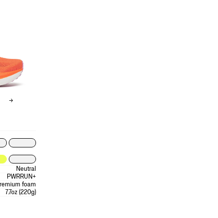
Neutral
PWRRUN+
remium foam
7.7oz (220g)