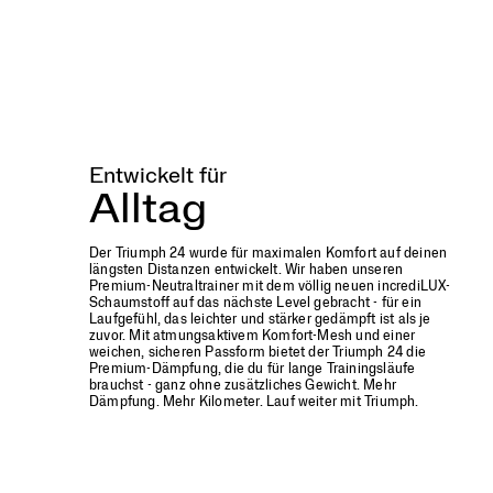
is
lighter
and
more
cushioned
than
ever
before.
Entwickelt für
With
a
Alltag
breathable
comfort
Der Triumph 24 wurde für maximalen Komfort auf deinen
mesh
längsten Distanzen entwickelt. Wir haben unseren
upper
Premium-Neutraltrainer mit dem völlig neuen incrediLUX-
and
Schaumstoff auf das nächste Level gebracht - für ein
Laufgefühl, das leichter und stärker gedämpft ist als je
a
zuvor. Mit atmungsaktivem Komfort-Mesh und einer
plush,
weichen, sicheren Passform bietet der Triumph 24 die
secure
Premium-Dämpfung, die du für lange Trainingsläufe
fit,
brauchst - ganz ohne zusätzliches Gewicht. Mehr
Dämpfung. Mehr Kilometer. Lauf weiter mit Triumph.
the
Triumph
24
provides
the