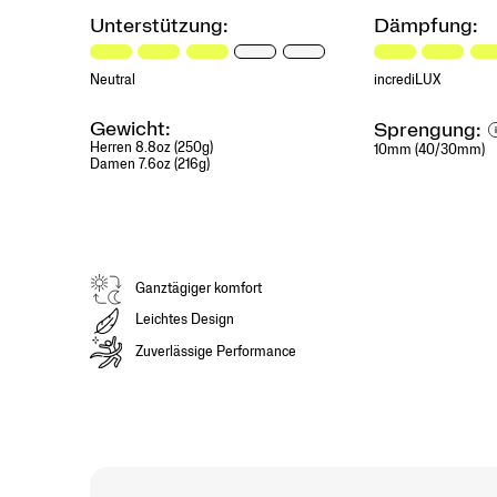
premium
Unterstützung:
Dämpfung:
cushioning
you
need
Neutral
incrediLUX
for
high-
Gewicht:
Sprengung:
mileage
Herren 8.8oz (250g)
10mm (40/30mm)
training
Damen 7.6oz (216g)
without
the
bulk.
More
cushion.
Ganztägiger komfort
More
miles.
Leichtes Design
Go
Zuverlässige Performance
further
with
Triumph.
</p>