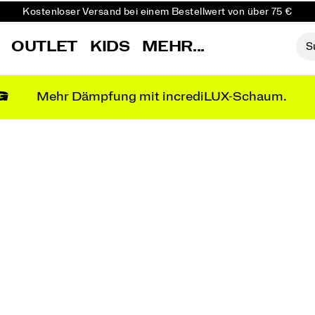
Kostenfreie Retouren bei allen Bestellungen
Sichere dir 10 % Rabatt auf deine erste Bestellung
OUTLET
KIDS
MEHR...
G
Mehr Dämpfung mit incrediLUX-Schaum.