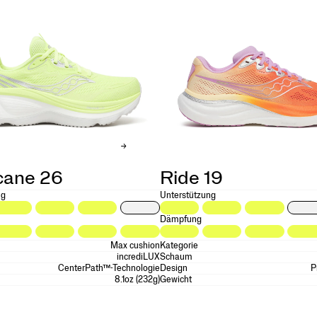
cane 26
Ride 19
ng
Unterstützung
Dämpfung
Max cushion
Kategorie
incrediLUX
Schaum
CenterPath™-Technologie
Design
P
8.1oz (232g)
Gewicht