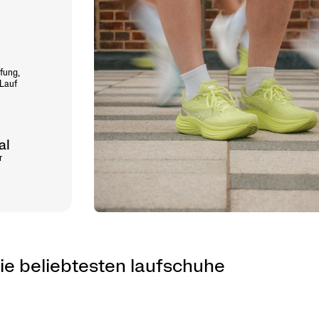
fung,
 Lauf
al
r
ie beliebtesten laufschuhe