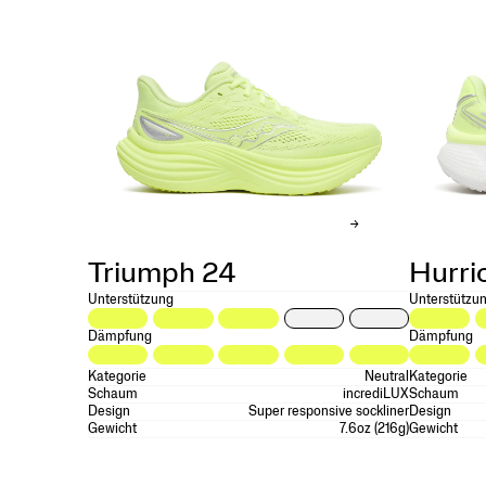
Triumph 24
Hurri
Unterstützung
Unterstützu
Dämpfung
Dämpfung
Kategorie
Neutral
Kategorie
Schaum
incrediLUX
Schaum
Design
Super responsive sockliner
Design
Gewicht
7.6oz (216g)
Gewicht