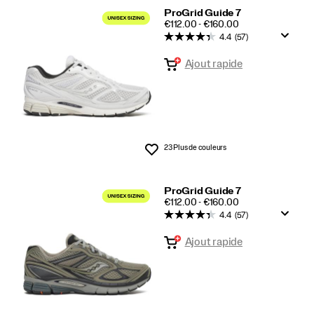
ProGrid Guide 7
PRICE
€112.00 - €160.00
4.4
(57)
Ajout rapide
23 Plus de couleurs
Liste de souhaits
ProGrid Guide 7
PRICE
€112.00 - €160.00
4.4
(57)
Ajout rapide