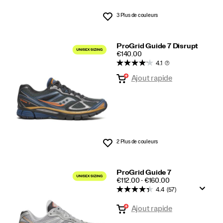
3 Plus de couleurs
Liste de souhaits
ProGrid Guide 7 Disrupt
PRICE
€140.00
4.1
(7)
Ajout rapide
2 Plus de couleurs
Liste de souhaits
ProGrid Guide 7
PRICE
€112.00 - €160.00
4.4
(57)
Ajout rapide