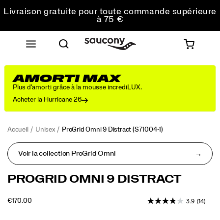
commande
Livraison gratuite pour toute commande supérieure
à 75 €
Retours gratuits sur toutes les commandes
Obtenez 10 % de réduction sur votre première
commande
AMORTI MAX
Plus d'amorti grâce à la mousse incrediLUX.
Acheter la Hurricane 26
Accueil
Unisex
ProGrid Omni 9 Distract
(S71004-1)
Voir la collection ProGrid Omni
<p>La
https://www.saucony.com/BE/fr_BE/progrid-
PROGRID OMNI 9 DISTRACT
ProGrid
omni-
Omni
9-
OUTOFSTOCK
€170.00
3.9
(14)
9
distract/60858U.html
EUR
170.00
17000
a
Images