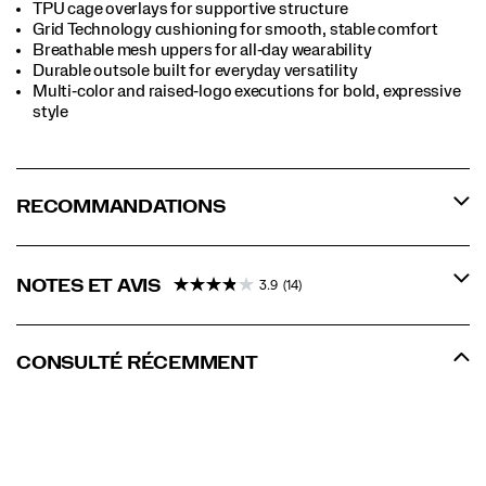
TPU cage overlays for supportive structure
Grid Technology cushioning for smooth, stable comfort
Breathable mesh uppers for all‑day wearability
Durable outsole built for everyday versatility
Multi‑color and raised‑logo executions for bold, expressive
style
RECOMMANDATIONS
NOTES ET AVIS
3.9
(14)
CONSULTÉ RÉCEMMENT