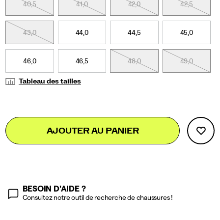
40,5
41,0
42,0
42,5
43,0
44,0
44,5
45,0
46,0
46,5
48,0
49,0
Tableau des tailles
Add
false
Product
AJOUTER AU PANIER
to
Actions
cart
options
BESOIN D'AIDE ?
Consultez notre outil de recherche de chaussures !