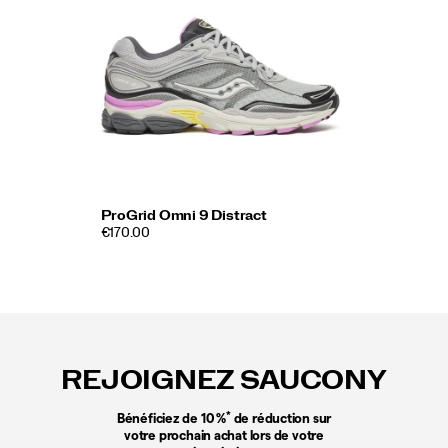
ProGrid Omni 9 Distract
€170.00
Liens
vers
le
REJOIGNEZ SAUCONY
pied
de
page
*
Bénéficiez de 10 %
de réduction sur
votre prochain achat lors de votre