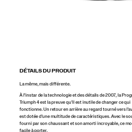
fonctionne.
Un
retour
en
arrière
au
regard
tourné
vers
l'avenir,
elle
est
dotée
DÉTAILS DU PRODUIT
d'une
multitude
La même, mais différente.
de
caractéristiques.
À l’instar de la technologie et des détails de 2007, la Prog
Avec
le
Triumph 4 est la preuve qu’il est inutile de changer ce qui
soutien
fonctionne. Un retour en arrière au regard tourné vers l'av
fourni
est dotée d'une multitude de caractéristiques. Avec le so
par
fourni par son chaussant et son amorti incroyable, ce mo
son
chaussant
facile à porter.