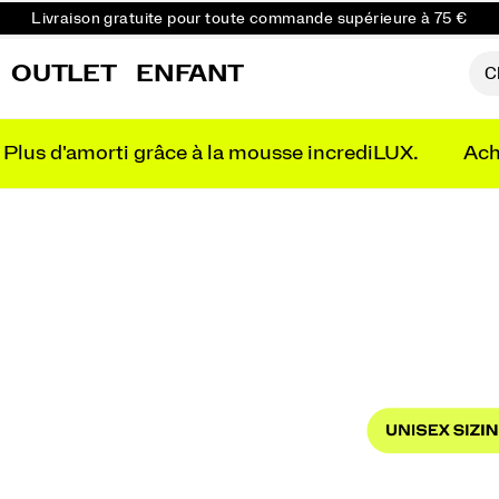
Retours gratuits sur toutes les commandes
Obtenez 10 % de réduction sur votre première commande
OUTLET
ENFANT
Plus d'amorti grâce à la mousse incrediLUX.
Ach