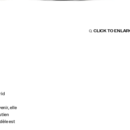
CLICK TO ENLA
rid
enir, elle
utien
dèle est