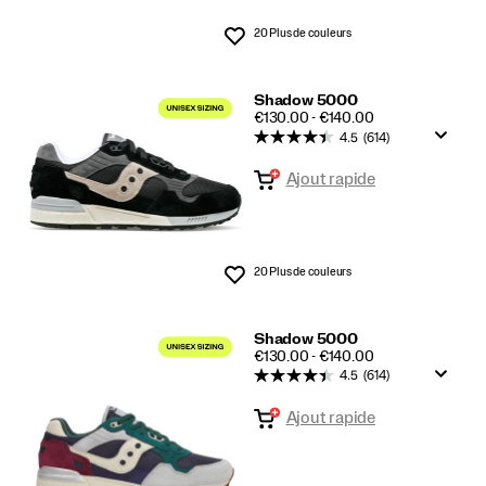
20 Plus de couleurs
Liste de souhaits
Shadow 5000
PRICE
€130.00 - €140.00
4.5
(614)
Ajout rapide
20 Plus de couleurs
Liste de souhaits
Shadow 5000
PRICE
€130.00 - €140.00
4.5
(614)
Ajout rapide