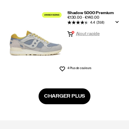
Shadow 5000 Premium
PRICE
€130.00 - €140.00
4.4
(358)
Ajout rapide
4 Plus de couleurs
Liste de souhaits
CHARGER PLUS
Liens
vers