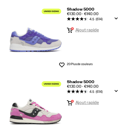
Shadow 5000
PRICE
€130.00 - €140.00
4.5
(614)
Ajout rapide
20 Plus de couleurs
Liste de souhaits
Shadow 5000
PRICE
€130.00 - €140.00
4.5
(614)
Ajout rapide