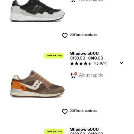
20 Plus de couleurs
Liste de souhaits
Shadow 5000
PRICE
€130.00 - €140.00
4.5
(614)
Ajout rapide
20 Plus de couleurs
Liste de souhaits
Shadow 5000
PRICE