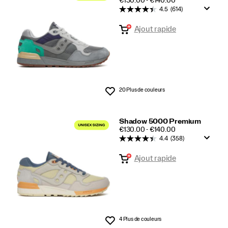
€130.00 - €140.00
4.5
(614)
Ajout rapide
20 Plus de couleurs
Liste de souhaits
Shadow 5000 Premium
PRICE
€130.00 - €140.00
4.4
(358)
Ajout rapide
4 Plus de couleurs
Liste de souhaits