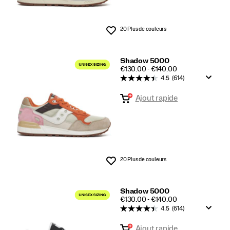
20 Plus de couleurs
Liste de souhaits
Shadow 5000
PRICE
€130.00 - €140.00
4.5
(614)
Ajout rapide
20 Plus de couleurs
Liste de souhaits
Shadow 5000
PRICE
€130.00 - €140.00
4.5
(614)
Ajout rapide