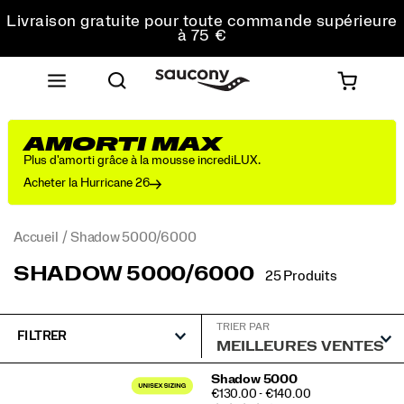
commande
Livraison gratuite pour toute commande supérieure
à 75 €
Retours gratuits sur toutes les commandes
Obtenez 10 % de réduction sur votre première
commande
AMORTI MAX
Plus d'amorti grâce à la mousse incrediLUX.
Acheter la Hurricane 26
Accueil
Shadow 5000/6000
SHADOW 5000/6000
25 Produits
TRIER PAR
FILTRER
Shadow
Shadow 5000
PRICE
€130.00 - €140.00
5000/6000