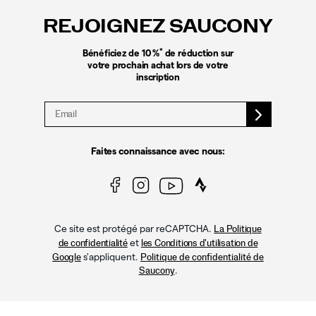
le
REJOIGNEZ SAUCONY
pied
de
page
*
Bénéficiez de 10 %
de réduction sur
votre prochain achat lors de votre
inscription
Faites connaissance avec nous:
Ce site est protégé par reCAPTCHA.
La Politique
et
de confidentialité
les Conditions d'utilisation de
s'appliquent.
Google
Politique de confidentialité de
.
Saucony