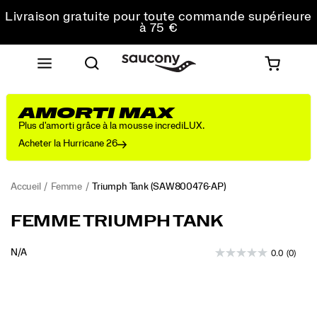
commande
Livraison gratuite pour toute commande supérieure
à 75 €
Retours gratuits sur toutes les commandes
Obtenez 10 % de réduction sur votre première
commande
AMORTI MAX
Plus d'amorti grâce à la mousse incrediLUX.
Acheter la Hurricane 26
Accueil
Femme
Triumph Tank
(SAW800476-AP)
FEMME TRIUMPH TANK
OUTOFSTOCK
N/A
0.0
(0)
EUR
0