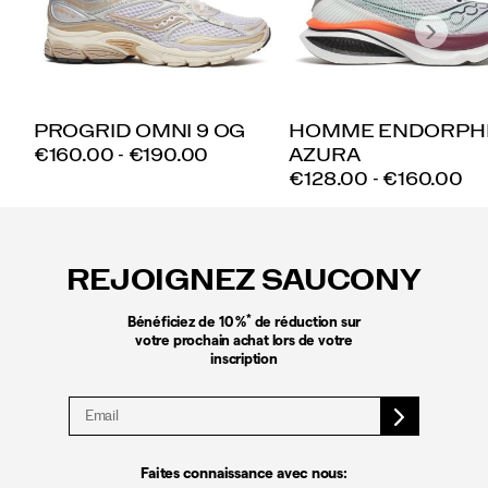
PROGRID OMNI 9 OG
HOMME ENDORPH
PRICE
€160.00 - €190.00
AZURA
PRICE
€128.00 - €160.00
Liens
vers
le
REJOIGNEZ SAUCONY
pied
de
page
*
Bénéficiez de 10 %
de réduction sur
votre prochain achat lors de votre
inscription
Faites connaissance avec nous: