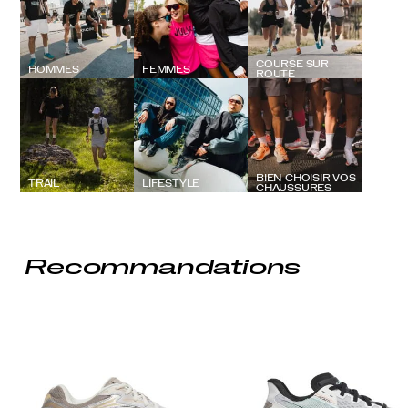
COURSE SUR
HOMMES
FEMMES
ROUTE
BIEN CHOISIR VOS
TRAIL
LIFESTYLE
CHAUSSURES
Recommandations