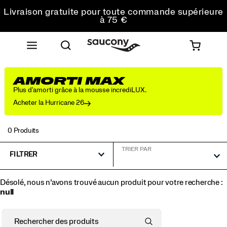
commande
Livraison gratuite pour toute commande supérieure
à 75 €
Retours gratuits sur toutes les commandes
Obtenez 10 % de réduction sur votre première
commande
AMORTI MAX
Plus d'amorti grâce à la mousse incrediLUX.
Acheter la Hurricane 26
0 Produits
TRIER PAR
FILTRER
Désolé, nous n’avons trouvé aucun produit pour votre recherche :
null