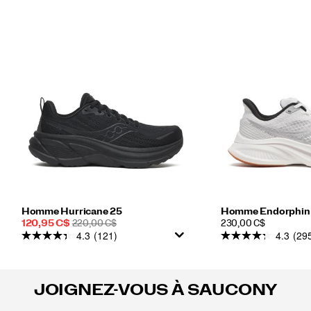
Homme Hurricane 25
Homme Endorphin 
Prix
PRIX
PRICE
120,95 C$
220,00 C$
230,00 C$
4.3
(121)
4.3
(29
soldé
DE
DÉPART
JOIGNEZ-VOUS À SAUCONY