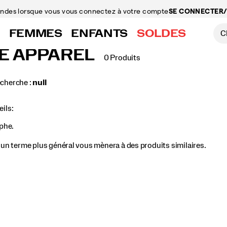
mandes
lorsque vous vous connectez à votre compte
SE CONNECTER/
FEMMES
ENFANTS
SOLDES
E APPAREL
0 Produits
echerche :
null
ils:
aphe.
, un terme plus général vous mènera à des produits similaires.