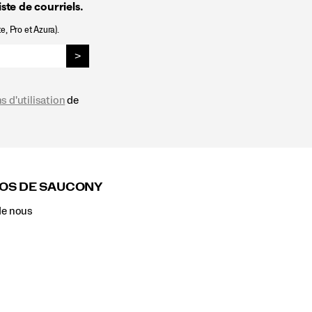
ste de courriels.
e, Pro et Azura).
>
s d'utilisation
de
OS DE SAUCONY
de nous