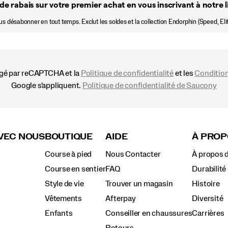
de rabais sur votre premier achat en vous inscrivant à notre li
 désabonner en tout temps. Exclut les soldes et la collection Endorphin (Speed, Elit
égé par reCAPTCHA et la
Politique de confidentialité
et les
Condition
Google s'appliquent.
Politique de confidentialité de Saucony
VEC NOUS
BOUTIQUE
AIDE
À PROP
Course à pied
Nous Contacter
À propos 
Course en sentier
FAQ
Durabilité
Style de vie
Trouver un magasin
Histoire
Vêtements
Afterpay
Diversité
Enfants
Conseiller en chaussures
Carrières
Retours