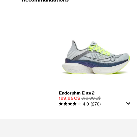
Endorphin Elite 2
Prix
PRIX
199,95 C$
370,00 C$
4.0
(276)
soldé
DE
DÉPART