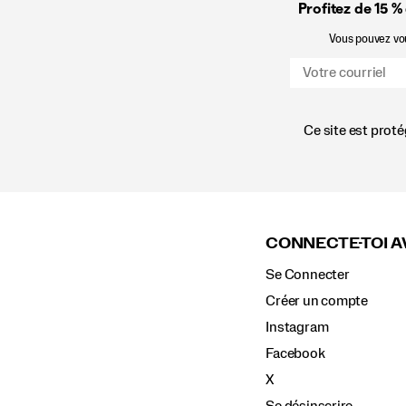
Profitez de 15 %
Vous pouvez vous
Ce site est prot
Liens
vers
le
CONNECTE-TOI A
pied
de
Se Connecter
page
Créer un compte
Instagram
Facebook
X
Se désinscrire