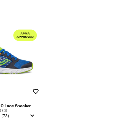
Liste de souhaits
.0 Lace Sneaker
0 C$
(73)
ART