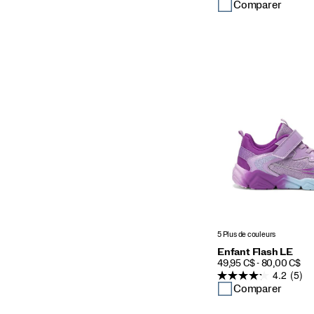
Comparer
5 Plus de couleurs
Enfant Flash LE
PRICE
49,95 C$ - 80,00 C$
4.2
(5)
Comparer