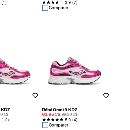
(1)
3.9
(7)
soldé
DE
RT
DÉPART
Comparer
Liste de souhaits
Liste de souh
9 KDZ
Bébé Omni 9 KDZ
Prix
PRIX
00 C$
63,95 C$
99,00 C$
(12)
5.0
(4)
soldé
DE
ART
DÉPART
Comparer