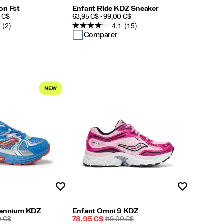
on Fst
Enfant Ride KDZ Sneaker
PRICE
0 C$
63,95 C$ - 99,00 C$
(2)
4.1
(15)
Comparer
Liste de souhaits
Liste de souh
lennium KDZ
Enfant Omni 9 KDZ
Prix
PRIX
0 C$
78,95 C$
119,00 C$