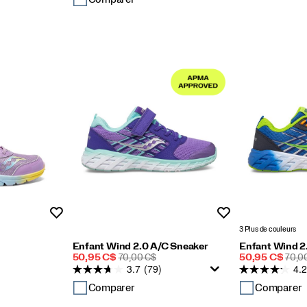
Liste de souhaits
Liste de souhaits
3 Plus de couleurs
Enfant Wind 2.0 A/C Sneaker
Enfant Wind 2
Prix
PRIX
Prix
PRIX
50,95 C$
70,00 C$
50,95 C$
70,0
3.7
(79)
4.2
soldé
DE
soldé
DE
DÉPART
DÉP
Comparer
Comparer