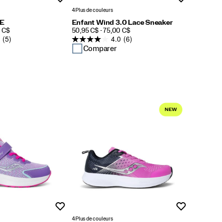
4 Plus de couleurs
LE
Enfant Wind 3.0 Lace Sneaker
PRICE
0 C$
50,95 C$ - 75,00 C$
(5)
4.0
(6)
Comparer
Liste de souhaits
Liste de souh
4 Plus de couleurs