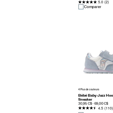
5.0
(2)
soldé
DE
DÉPART
Comparer
4 Plus de couleurs
Bébé Baby Jazz Hoo
Sneaker
PRICE
30,95 C$ - 69,00 C$
4.5
(110)