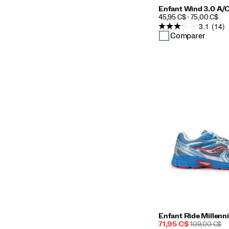
Enfant Wind 3.0 A/
PRICE
45,95 C$ - 75,00 C$
3.1
(14)
Comparer
Enfant Ride Millen
Prix
PRIX
71,95 C$
109,00 C$