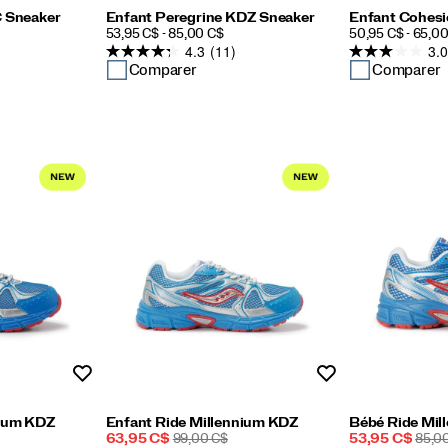
C Sneaker
Enfant Peregrine KDZ Sneaker
Enfant Cohesi
PRICE
PRICE
53,95 C$ - 85,00 C$
50,95 C$ - 65,0
4.3
(11)
3.0
Comparer
Comparer
Liste de souhaits
Liste de souhaits
nium KDZ
Enfant Ride Millennium KDZ
Bébé Ride Mil
Prix
PRIX
Prix
PRIX
63,95 C$
99,00 C$
53,95 C$
85,0