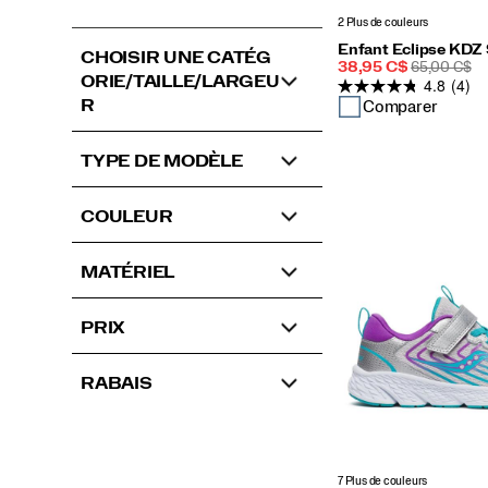
2 Plus de couleurs
Enfant Eclipse KDZ
CHOISIR UNE CATÉG
Prix
PRIX
38,95 C$
65,00 C$
ORIE/TAILLE/LARGEU
4.8
(4)
soldé
DE
DÉPART
R
Comparer
TYPE DE MODÈLE
COULEUR
MATÉRIEL
PRIX
RABAIS
7 Plus de couleurs