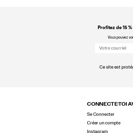
Profitez de 15 %
Vous pouvez vous
Ce site est prot
Liens
vers
le
CONNECTE-TOI A
pied
de
Se Connecter
page
Créer un compte
Instagram