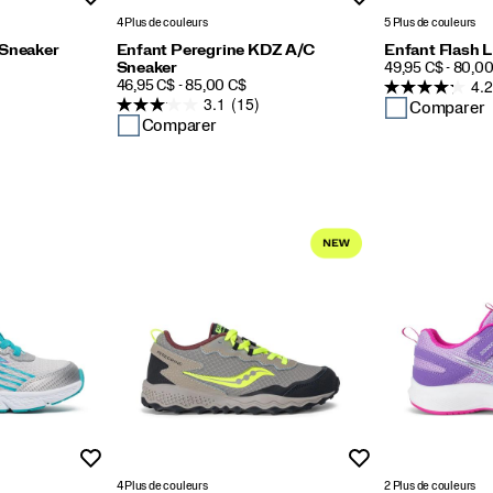
4 Plus de couleurs
5 Plus de couleurs
 Sneaker
Enfant Peregrine KDZ A/C
Enfant Flash 
PRICE
Sneaker
49,95 C$ - 80,0
4.2
PRICE
46,95 C$ - 85,00 C$
3.1
(15)
Comparer
Comparer
Liste de souhaits
Liste de souhaits
4 Plus de couleurs
2 Plus de couleurs