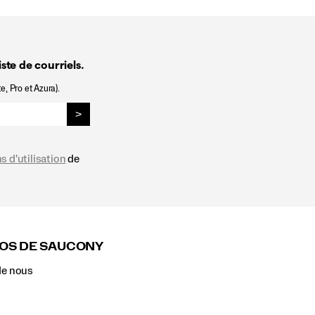
ste de courriels.
e, Pro et Azura).
>
s d'utilisation
de
OS DE SAUCONY
de nous