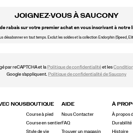
JOIGNEZ-VOUS À SAUCONY
de rabais sur votre premier achat en vous inscrivant à notre li
 désabonner en tout temps. Exclut les soldes et la collection Endorphin (Speed, Elit
égé par reCAPTCHA et la
Politique de confidentialité
et les
Condition
Google s'appliquent.
Politique de confidentialité de Saucony
VEC NOUS
BOUTIQUE
AIDE
À PROP
Course à pied
Nous Contacter
À propos 
Course en sentier
FAQ
Durabilité
Style de vie
Trouver un magasin
Histoire