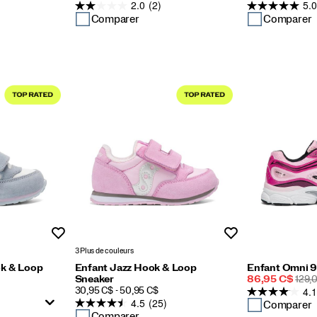
2.0
(2)
5.0
soldé
DE
soldé
DE
DÉPART
DÉPA
Comparer
Comparer
Liste de souhaits
Liste de souhaits
3 Plus de couleurs
k & Loop
Enfant Jazz Hook & Loop
Enfant Omni 
Prix
PRIX
Sneaker
86,95 C$
129,
4.1
PRICE
soldé
DE
30,95 C$ - 50,95 C$
4.5
(25)
DÉP
Comparer
Comparer