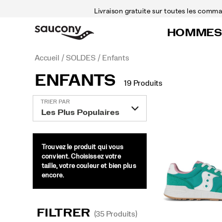
Livraison gratuite sur toutes les com
HOMMES
Accueil
SOLDES
Enfants
ENFANTS
19 Produits
Enfants
TRIER PAR
intégré
Trouvez le produit qui vous
convient. Choisissez votre
taille, votre couleur et bien plus
encore.
FILTRER
(35 Produits)