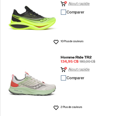
Ajout rapide
Comparer
10 Plus de couleurs
Liste de souhaits
Homme Ride TR2
Prix
PRIX
134,95 C$
180,00 C$
soldé
DE
Ajout rapide
DÉPART
Comparer
2 Plus de couleurs
Liste de souhaits