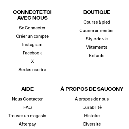
Liens
vers
CONNECTE-TOI
BOUTIQUE
le
AVEC NOUS
pied
Course à pied
de
Se Connecter
page
Course en sentier
Créer un compte
Style de vie
Instagram
Vêtements
Facebook
Enfants
X
Se désinscrire
AIDE
À PROPOS DE SAUCONY
Nous Contacter
À propos de nous
FAQ
Durabilité
Trouver un magasin
Histoire
Afterpay
Diversité