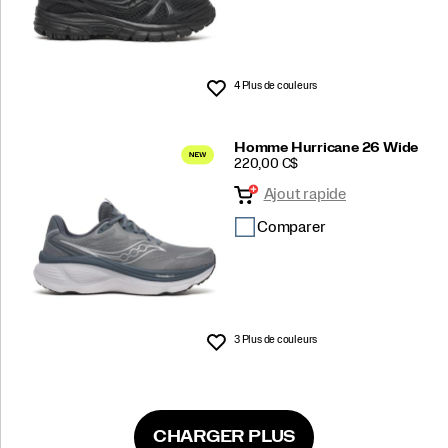
4 Plus de couleurs
Liste de souhaits
Homme Hurricane 26 Wide
PRICE
220,00 C$
Ajout rapide
Comparer
3 Plus de couleurs
Liste de souhaits
CHARGER PLUS