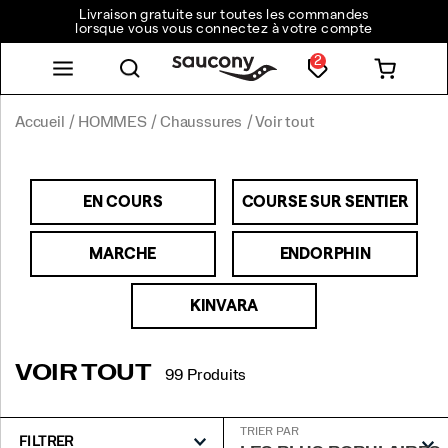
Livraison gratuite sur toutes les commandes
lorsque vous vous connectez à votre compte
2
Accueil
HOMMES
Chaussures
Voir tout
EN COURS
COURSE SUR SENTIER
MARCHE
ENDORPHIN
KINVARA
VOIR TOUT
99 Produits
TRIER PAR
FILTRER