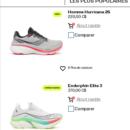
Voir
Homme Hurricane 26
PRICE
220,00 C$
tout
Ajout rapide
intégré
Comparer
6 Plus de couleurs
Liste de souhaits
Endorphin Elite 3
PRICE
370,00 C$
Ajout rapide
Comparer