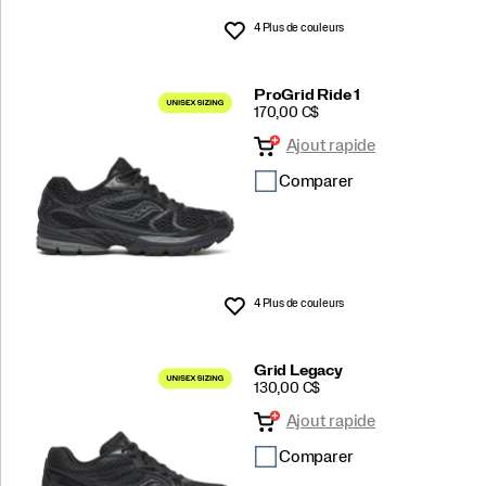
4 Plus de couleurs
Liste de souhaits
ProGrid Ride 1
PRICE
170,00 C$
Ajout rapide
Comparer
4 Plus de couleurs
Liste de souhaits
Grid Legacy
PRICE
130,00 C$
Ajout rapide
Comparer