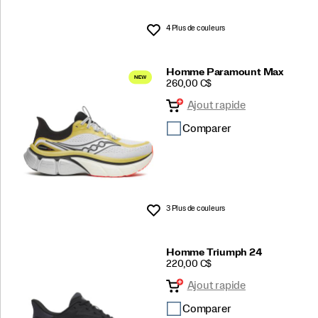
4 Plus de couleurs
Liste de souhaits
Homme Paramount Max
PRICE
260,00 C$
Ajout rapide
Comparer
3 Plus de couleurs
Liste de souhaits
Homme Triumph 24
PRICE
220,00 C$
Ajout rapide
Comparer