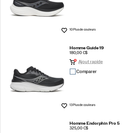
10 Plus de couleurs
Liste de souhaits
Homme Guide 19
PRICE
180,00 C$
Ajout rapide
Comparer
13 Plus de couleurs
Liste de souhaits
Homme Endorphin Pro 5
PRICE
325,00 C$