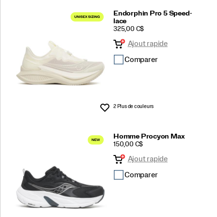
Endorphin Pro 5 Speed-
lace
PRICE
325,00 C$
Ajout rapide
Comparer
2 Plus de couleurs
Liste de souhaits
Homme Procyon Max
PRICE
150,00 C$
Ajout rapide
Comparer