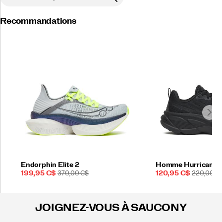
Recommandations
Endorphin Elite 2
Homme Hurricane 
Prix
PRIX
Prix
PRIX
199,95 C$
370,00 C$
120,95 C$
220,00 C
soldé
DE
soldé
DE
DÉPART
DÉPART
JOIGNEZ-VOUS À SAUCONY