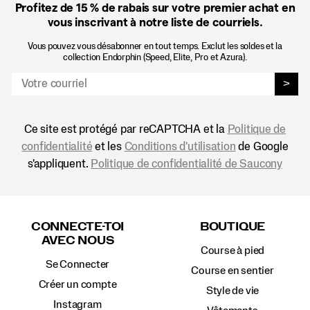
Profitez de 15 %
de rabais sur votre premier achat en
vous inscrivant à notre liste de courriels.
Vous pouvez vous désabonner en tout temps. Exclut les soldes et la
collection Endorphin (Speed, Elite, Pro et Azura).
>
Ce site est protégé par reCAPTCHA et la
Politique de
confidentialité
et les
Conditions d'utilisation
de Google
s'appliquent.
Politique de confidentialité de Saucony
Liens
vers
CONNECTE-TOI
BOUTIQUE
le
AVEC NOUS
pied
Course à pied
de
Se Connecter
page
Course en sentier
Créer un compte
Style de vie
Instagram