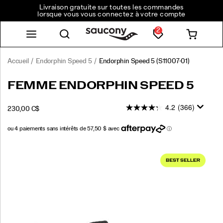
Livraison gratuite sur toutes les commandes
lorsque vous vous connectez à votre compte
2
Accueil
Endorphin Speed 5
Endorphin Speed 5
(S11007-01)
<p>La
https://www.saucony.com/CA/fr_CA/endorphin-
FEMME ENDORPHIN SPEED 5
Endorphin
speed-
Speed
5/60308W.html
4.2
(366)
INSTOCK
230,00 C$
5
CAD
230,00
23000
est
conçue
pour
Images
aller
vite
et
offrir
une
sensation
de
fluidité