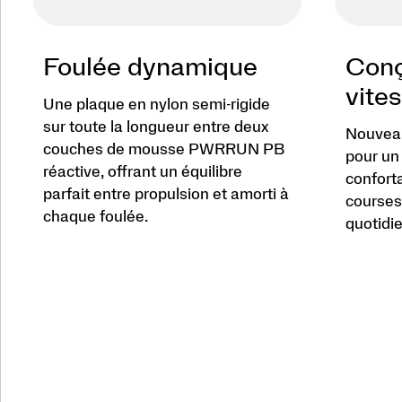
Foulée dynamique
Conç
vite
Une plaque en nylon semi-rigide
sur toute la longueur entre deux
Nouveau
couches de mousse PWRRUN PB
pour un
réactive, offrant un équilibre
conforta
parfait entre propulsion et amorti à
courses 
chaque foulée.
quotidie