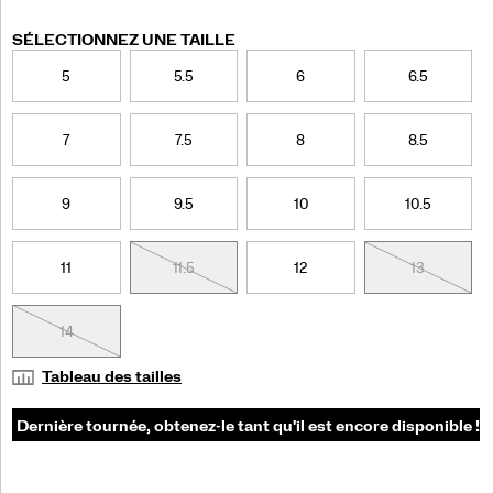
pouvez
compter.
</p>
Variations
SÉLECTIONNEZ UNE TAILLE
5
5.5
6
6.5
7
7.5
8
8.5
9
9.5
10
10.5
11
11.5
12
13
14
Tableau des tailles