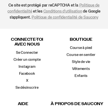
Ce site est protégé par reCAPTCHA et la
Politique de
confidentialité
et les
Conditions d'utilisation
de Google
s'appliquent.
Politique de confidentialité de Saucony
Liens
vers
CONNECTE-TOI
BOUTIQUE
le
AVEC NOUS
pied
Course à pied
de
Se Connecter
page
Course en sentier
Créer un compte
Style de vie
Instagram
Vêtements
Facebook
Enfants
X
Se désinscrire
AIDE
À PROPOS DE SAUCONY