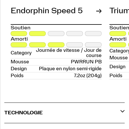
Endorphin Speed 5
Triu
Soutien
Soutie
Amorti
Amorti
Journée de vitesse / Jour de
Categor
Category
course
Mousse
Mousse
PWRRUN PB
Design
Design
Plaque en nylon semi-rigide
Poids
7.2oz (204g)
Poids
TECHNOLOGIE