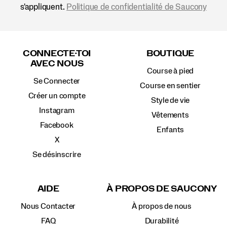
s'appliquent.
Politique de confidentialité de Saucony
Liens
vers
CONNECTE-TOI
BOUTIQUE
le
AVEC NOUS
pied
Course à pied
de
Se Connecter
page
Course en sentier
Créer un compte
Style de vie
Instagram
Vêtements
Facebook
Enfants
X
Se désinscrire
AIDE
À PROPOS DE SAUCONY
Nous Contacter
À propos de nous
FAQ
Durabilité