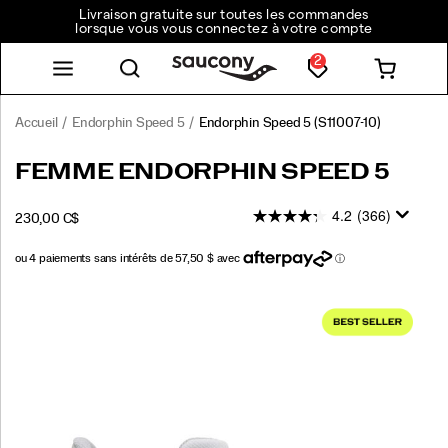
Livraison gratuite sur toutes les commandes
lorsque vous vous connectez à votre compte
2
Accueil
Endorphin Speed 5
Endorphin Speed 5
(S11007-10)
<p>La
https://www.saucony.com/CA/fr_CA/endorphin-
FEMME ENDORPHIN SPEED 5
Endorphin
speed-
Speed
5/60308W.html
4.2
(366)
INSTOCK
230,00 C$
5
CAD
230,00
23000
est
conçue
pour
Images
aller
vite
et
offrir
une
sensation
de
fluidité