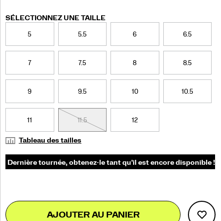
pouvez
compter.
</p>
Variations
SÉLECTIONNEZ UNE TAILLE
5
5.5
6
6.5
7
7.5
8
8.5
9
9.5
10
10.5
11
11.5
12
Tableau des tailles
Add
false
Product
AJOUTER AU PANIER
to